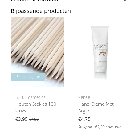
Bijpassende producten
Prijsverlaging
B. B. Cosmetics
Sensei
Houten Stokjes 100
Hand Creme Met
stuks
Argan
Oilhandverzorging ,
€3,95
€4,75
€4,90
Bio100 Ml
Stukprijs : €2,99 / per stuk