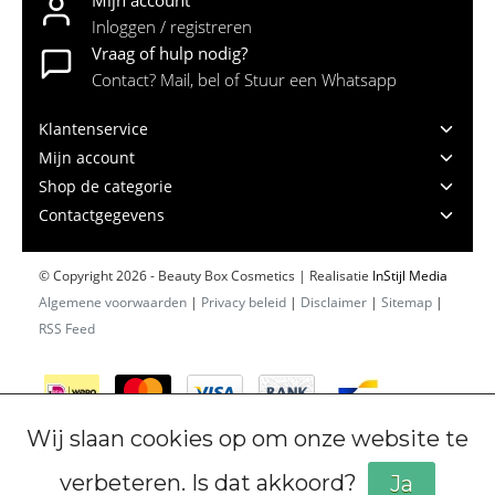
Inloggen / registreren
Vraag of hulp nodig?
Contact? Mail, bel of Stuur een Whatsapp
Klantenservice
Mijn account
Shop de categorie
Contactgegevens
© Copyright 2026 - Beauty Box Cosmetics | Realisatie
InStijl Media
Algemene voorwaarden
|
Privacy beleid
|
Disclaimer
|
Sitemap
|
RSS Feed
Wij slaan cookies op om onze website te
verbeteren. Is dat akkoord?
Ja