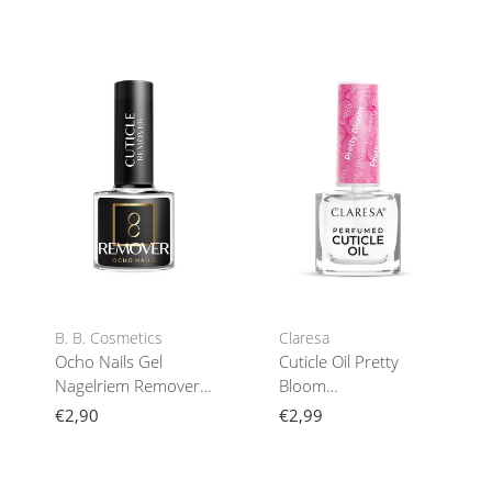
B. B. Cosmetics
Claresa
Ocho Nails Gel
Cuticle Oil Pretty
Nagelriem Remover
Bloom
5G
Geparfumeerde Olie
€2,90
€2,99
5Ml