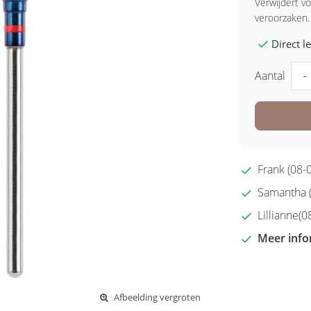
Verwijdert vo
veroorzaken.
Direct 
Aantal
-
Frank (08-0
Samantha (2
Lillianne(08
Meer info
Afbeelding vergroten