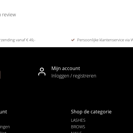
n review
rzending vanaf € 49,-
Persoonlijke klantenservice via
Mijn account
Inloggen / registreren
unt
Shop de categorie
LASHES
lingen
BROWS