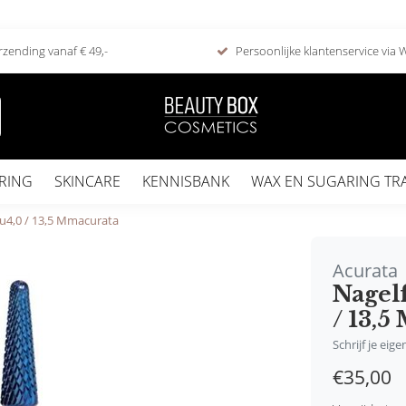
rzending vanaf € 49,-
Persoonlijke klantenservice via
RING
SKINCARE
KENNISBANK
WAX EN SUGARING TR
leu4,0 / 13,5 Mmacurata
Acurata
Nagelf
/ 13,
Schrijf je eig
€35,00