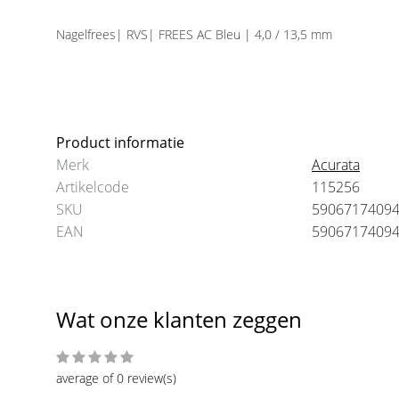
Nagelfrees| RVS| FREES AC Bleu | 4,0 / 13,5 mm
Product informatie
Merk
Acurata
Artikelcode
115256
SKU
5906717409
EAN
5906717409
Wat onze klanten zeggen
average of 0 review(s)