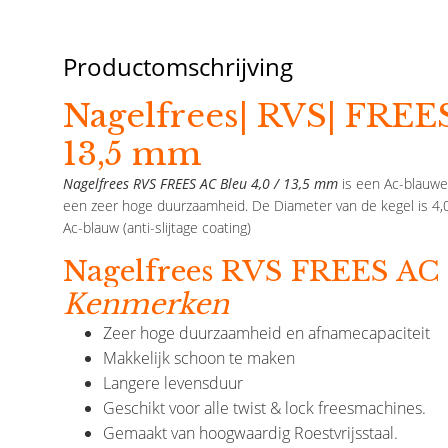
Productomschrijving
Nagelfrees| RVS| FREES
13,5 mm
Nagelfrees RVS FREES AC Bleu 4,0 / 13,5 mm
is een
Ac-blauwe 
een zeer hoge duurzaamheid. De
Diameter van de kegel is 4
Ac-blauw (anti-slijtage coating)
Nagelfrees RVS FREES AC 
Kenmerken
Zeer hoge duurzaamheid en afnamecapaciteit
Makkelijk schoon te maken
Prijsverlaging
Langere levensduur
Geschikt voor alle twist & lock freesmachines.
La Femme
Gemaakt van hoogwaardig Roestvrijsstaal.
Rose Manicure Kussen