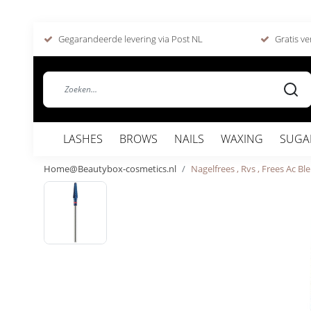
Gegarandeerde levering via Post NL
Gratis ve
LASHES
BROWS
NAILS
WAXING
SUGA
Home@Beautybox-cosmetics.nl
Nagelfrees , Rvs , Frees Ac B