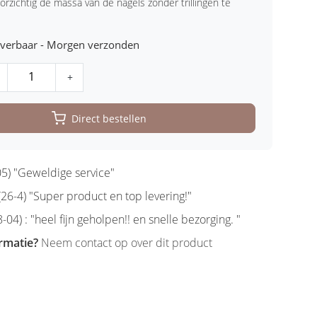
orzichtig de massa van de nagels zonder trillingen te
leverbaar - Morgen verzonden
+
Direct bestellen
5) "Geweldige service"
6-4) "Super product en top levering!"
-04) : "heel fijn geholpen!! en snelle bezorging. "
rmatie?
Neem contact op over dit product