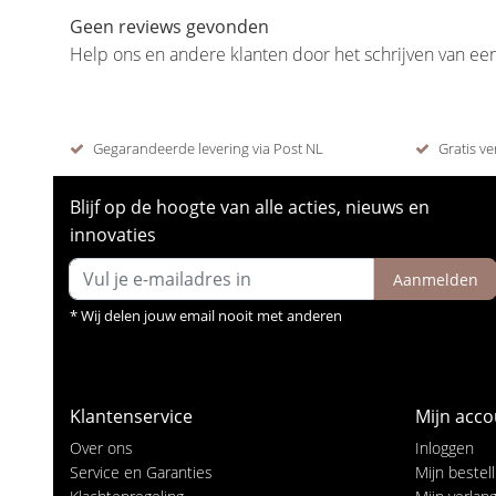
Geen reviews gevonden
Help ons en andere klanten door het schrijven van ee
Gegarandeerde levering via Post NL
Gratis ve
Blijf op de hoogte van alle acties, nieuws en
innovaties
Aanmelden
* Wij delen jouw email nooit met anderen
Klantenservice
Mijn acco
Over ons
Inloggen
Service en Garanties
Mijn bestel