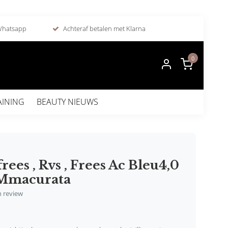
 Whatsapp
Achteraf betalen met Klarna
0
AINING
BEAUTY NIEUWS
rees , Rvs , Frees Ac Bleu4,0
5 Mmacurata
en review