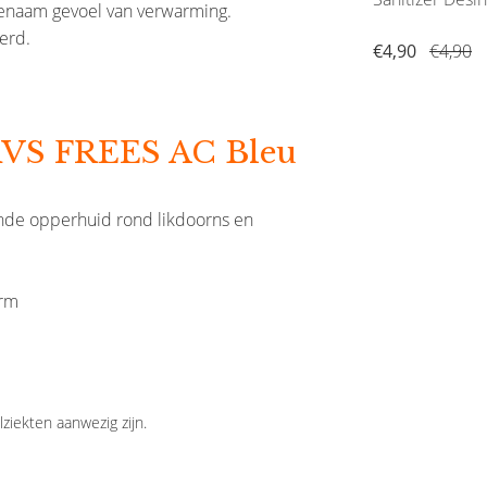
genaam gevoel van verwarming.
erd.
€3,95
€4,90
€4,90
 RVS FREES AC Bleu
ornde opperhuid rond likdoorns en
orm
ziekten aanwezig zijn.