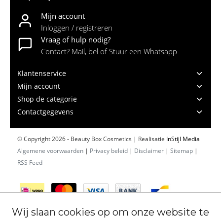
Mijn account
Inloggen / registreren
Vraag of hulp nodig?
Contact? Mail, bel of Stuur een Whatsapp
Klantenservice
Mijn account
Shop de categorie
Contactgegevens
© Copyright 2026 - Beauty Box Cosmetics | Realisatie
InStijl Media
Algemene voorwaarden
|
Privacy beleid
|
Disclaimer
|
Sitemap
|
RSS Feed
Wij slaan cookies op om onze website te