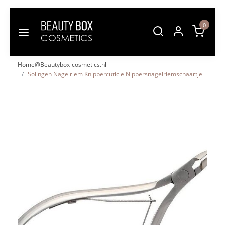
0
Home@Beautybox-cosmetics.nl
Solingen Nagelriem Knippercuticle Nippersnagelriemschaartje