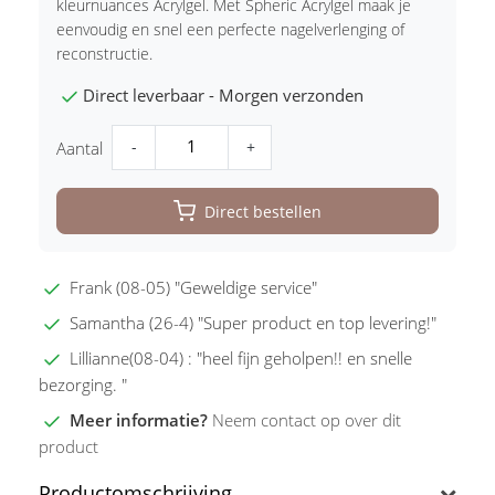
kleurnuances Acrylgel. Met Spheric Acrylgel maak je
eenvoudig en snel een perfecte nagelverlenging of
reconstructie.
Direct leverbaar - Morgen verzonden
-
+
Aantal
Direct bestellen
Frank (08-05) "Geweldige service"
Samantha (26-4) "Super product en top levering!"
Lillianne(08-04) : "heel fijn geholpen!! en snelle
bezorging. "
Meer informatie?
Neem contact op over dit
product
Productomschrijving