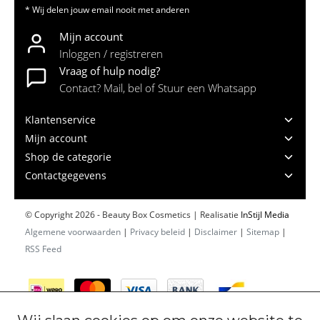
* Wij delen jouw email nooit met anderen
Mijn account
Inloggen / registreren
Vraag of hulp nodig?
Contact? Mail, bel of Stuur een Whatsapp
Klantenservice
Mijn account
Shop de categorie
Contactgegevens
© Copyright 2026 - Beauty Box Cosmetics | Realisatie
InStijl Media
Algemene voorwaarden
|
Privacy beleid
|
Disclaimer
|
Sitemap
|
RSS Feed