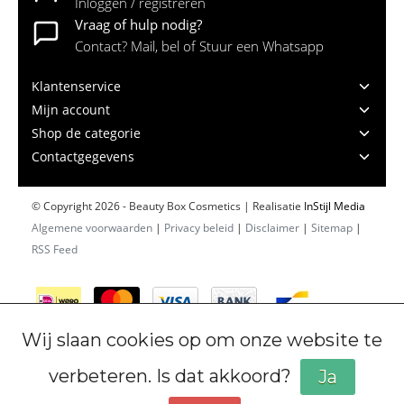
Inloggen / registreren
Vraag of hulp nodig?
Contact? Mail, bel of Stuur een Whatsapp
Klantenservice
Mijn account
Shop de categorie
Contactgegevens
© Copyright 2026 - Beauty Box Cosmetics | Realisatie
InStijl Media
Algemene voorwaarden
|
Privacy beleid
|
Disclaimer
|
Sitemap
|
RSS Feed
Wij slaan cookies op om onze website te
verbeteren. Is dat akkoord?
Ja