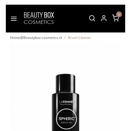
0
Home@Beautybox-cosmetics.nl
Brush Cleaner
Vorige
Volgende