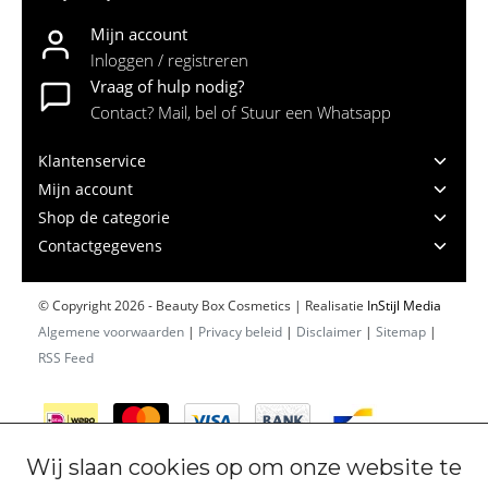
Mijn account
Inloggen / registreren
Vraag of hulp nodig?
Contact? Mail, bel of Stuur een Whatsapp
Klantenservice
Mijn account
Shop de categorie
Contactgegevens
© Copyright 2026 - Beauty Box Cosmetics | Realisatie
InStijl Media
Algemene voorwaarden
|
Privacy beleid
|
Disclaimer
|
Sitemap
|
RSS Feed
Wij slaan cookies op om onze website te