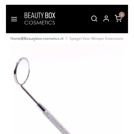
0
Home@Beautybox-cosmetics.nl
Spiegel Voor Wimper Extensions
Vorige
Volgende