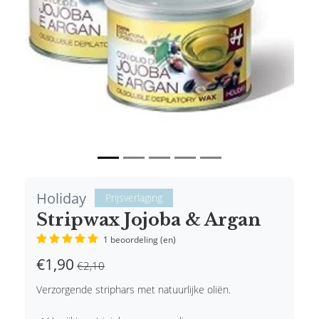
Holiday
Prijsverlaging
Stripwax Jojoba & Argan
1 beoordeling (en)
€1,90
€2,10
Verzorgende striphars met natuurlijke oliën.