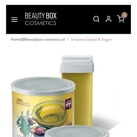
0
Home@Beautybox-cosmetics.nl
Stripwax Jojoba & Argan
Vorige
Volgende