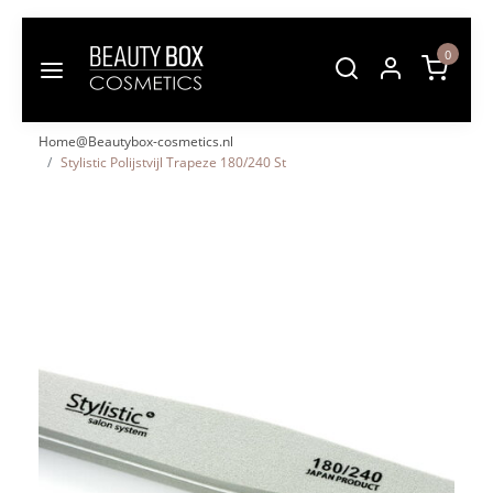
0
Home@Beautybox-cosmetics.nl
Stylistic Polijstvijl Trapeze 180/240 St