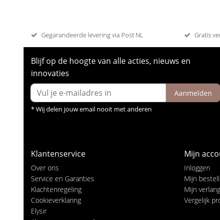
Gegarandeerde levering via Post NL
Gratis ve
Blijf op de hoogte van alle acties, nieuws en
innovaties
Aanmelden
* Wij delen jouw email nooit met anderen
Klantenservice
Mijn acco
Over ons
Inloggen
Service en Garanties
Mijn bestel
Klachtenregeling
Mijn verlangl
Cookieverklaring
Vergelijk p
Elysir