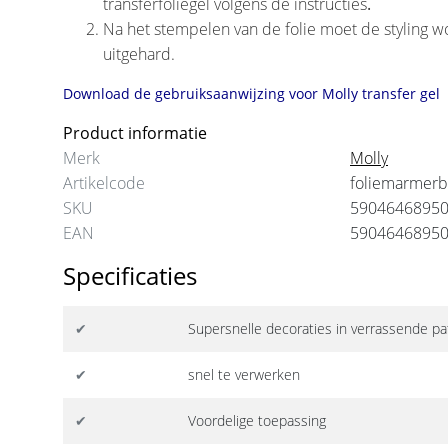
transferfoliegel volgens de instructies
.
Na het stempelen van de folie moet de styling 
uitgehard.
Download de gebruiksaanwijzing voor Molly transfer gel
Product informatie
Merk
Molly
Artikelcode
foliemarmerb
SKU
5904646895
EAN
5904646895
Specificaties
✔
Supersnelle decoraties in verrassende p
✔
snel te verwerken
✔
Voordelige toepassing