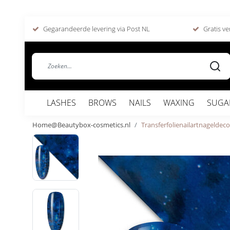
Gegarandeerde levering via Post NL
Gratis ve
LASHES
BROWS
NAILS
WAXING
SUGA
Home@Beautybox-cosmetics.nl
Transferfolienailartnageldeco