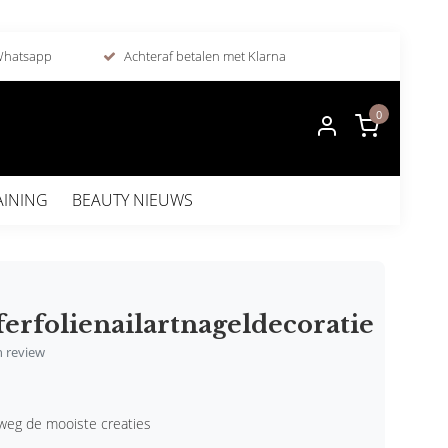
 Whatsapp
Achteraf betalen met Klarna
0
AINING
BEAUTY NIEUWS
erfolienailartnageldecoratie
en review
weg de mooiste creaties