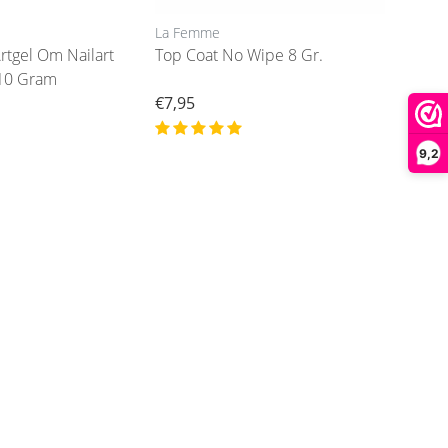
La Femme
Artgel Om Nailart
Top Coat No Wipe 8 Gr.
n10 Gram
€7,95
9,2