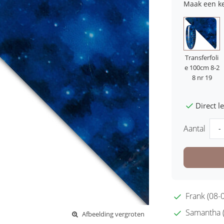
Maak een k
Transferfoli
e 100cm 8-2
8 nr 19
Direct 
Aantal
-
Frank (08-0
Samantha (2
Afbeelding vergroten