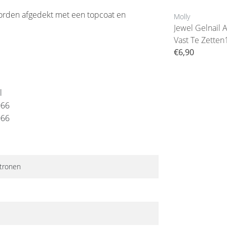
worden afgedekt met een topcoat en
Molly
Jewel Gelnail 
Vast Te Zette
€6,90
l
066
066
atronen