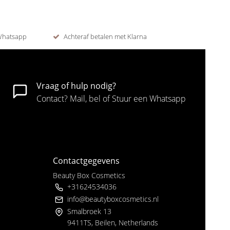
 Whatsapp
Achteraf betalen met Klarna
Vraag of hulp nodig?
Contact? Mail, bel of Stuur een Whatsapp
Contactgegevens
Beauty Box Cosmetics
+31624534036
info@beautyboxcosmetics.nl
Smalbroek 13
9411TS, Beilen, Netherlands