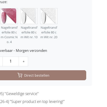
euze:
Nageltransf
Nageltransf
Nageltransf
erfolie 80 c
erfolie 80 c
erfolie 80 c
m Cosmic N
m Wit nr. 10
m Wit nr. 20
o. 4
leverbaar - Morgen verzonden
+
Direct bestellen
5) "Geweldige service"
6-4) "Super product en top levering!"