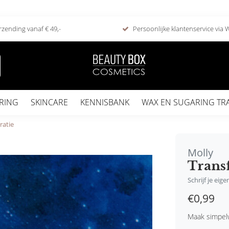
rzending vanaf € 49,-
Persoonlijke klantenservice via
RING
SKINCARE
KENNISBANK
WAX EN SUGARING TR
ratie
Molly
Transf
Schrijf je eig
€0,99
Maak simpel