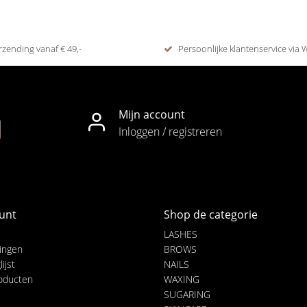
rzending vanaf € 49,-
Persoonlijke klantenservice via
Mijn account
Inloggen / registreren
unt
Shop de categorie
LASHES
lingen
BROWS
ijst
NAILS
roducten
WAXING
SUGARING