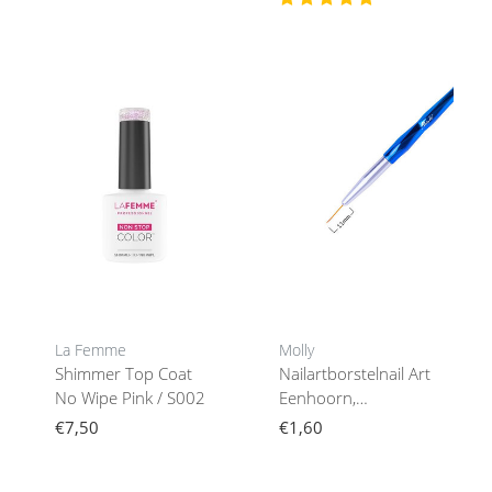
La Femme
Molly
Shimmer Top Coat
Nailartborstelnail Art
No Wipe Pink / S002
Eenhoorn,
Borstellengte 11 Mm
€7,50
€1,60