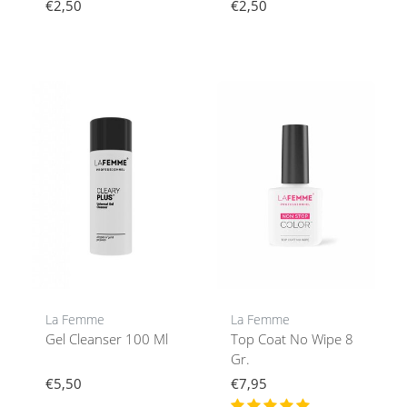
Loop9D
Magneetnailart
€2,50
€2,50
La Femme
La Femme
Gel Cleanser 100 Ml
Top Coat No Wipe 8
Gr.
€5,50
€7,95