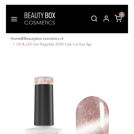
0
Home@Beautybox-cosmetics.nl
UV & LED Gel Nagellak Z049 Yule Cat Eye 8gr