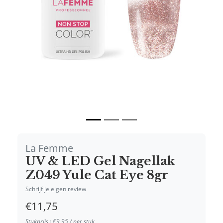
Vorige
Volgende
La Femme
UV & LED Gel Nagellak
Z049 Yule Cat Eye 8gr
Schrijf je eigen review
€11,75
Stukprijs : €9,95 / per stuk