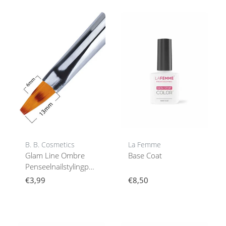
B. B. Cosmetics
La Femme
Glam Line Ombre
Base Coat
Penseelnailstylingpenselen6/13
Mm
€3,99
€8,50