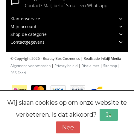
Contact? Mail, bel of Stuur een Whatsapp
Klantenservice
Mijn account
Shop de categorie
Contactgegevens
© Copyright 2026 - Beauty Box Cosmetics | Realisatie
InStijl Media
Algemene voorwaarden
|
Privacy beleid
|
Disclaimer
|
Sitemap
|
RSS Feed
Wij slaan cookies op om onze website te
verbeteren. Is dat akkoord?
Ja
Nee