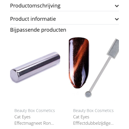
Productomschrijving
Product informatie
Bijpassende producten
Beauty Box Cosmetics
Beauty Box Cosmetics
Cat Eyes
Cat Eyes
Effectmagneet Rond ,
Efffectdubbelzijdige