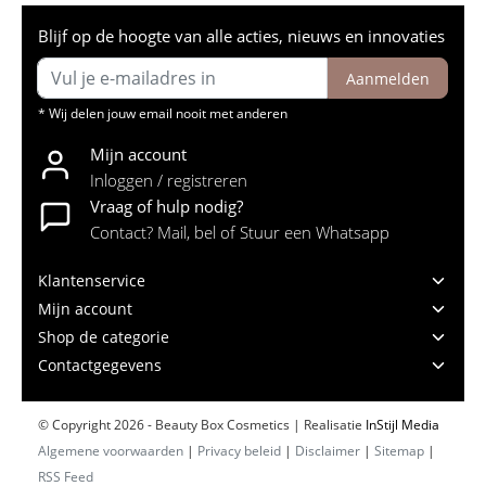
Blijf op de hoogte van alle acties, nieuws en innovaties
Aanmelden
* Wij delen jouw email nooit met anderen
Mijn account
Inloggen / registreren
Vraag of hulp nodig?
Contact? Mail, bel of Stuur een Whatsapp
Klantenservice
Mijn account
Shop de categorie
Contactgegevens
© Copyright 2026 - Beauty Box Cosmetics | Realisatie
InStijl Media
Algemene voorwaarden
|
Privacy beleid
|
Disclaimer
|
Sitemap
|
RSS Feed