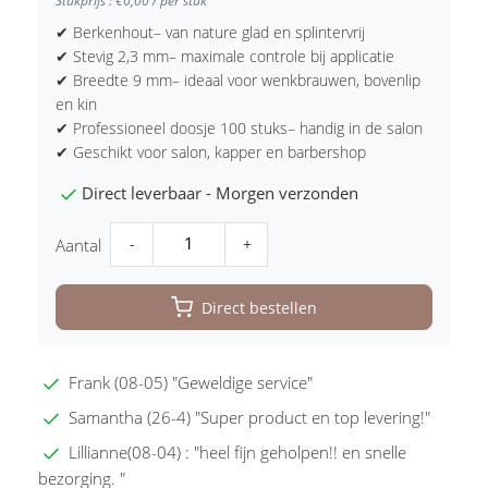
Stukprijs : €0,00 / per stuk
✔ Berkenhout– van nature glad en splintervrij
✔ Stevig 2,3 mm– maximale controle bij applicatie
✔ Breedte 9 mm– ideaal voor wenkbrauwen, bovenlip
en kin
✔ Professioneel doosje 100 stuks– handig in de salon
✔ Geschikt voor salon, kapper en barbershop
Direct leverbaar - Morgen verzonden
-
+
Aantal
Direct bestellen
Frank (08-05) "Geweldige service"
Samantha (26-4) "Super product en top levering!"
Lillianne(08-04) : "heel fijn geholpen!! en snelle
bezorging. "