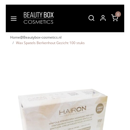
0
Home@Beautybox-cosmetics.nl
Wax Spatels Berkenhout Gezicht 100 stuks