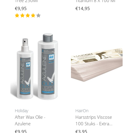
Tree 250Ml
Titanium 8 X 100 Ml
€9,95
€14,95
Holiday
HairOn
After Wax Olie -
Harsstrips Viscose
Azulene
100 Stuks - Extra
Zachte Stripwax
€9,95
€3,95