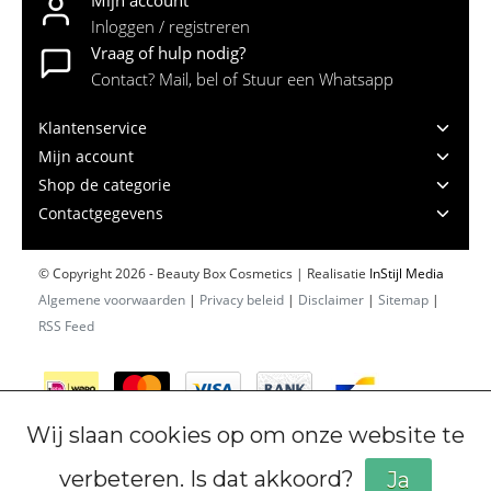
Inloggen / registreren
Vraag of hulp nodig?
Contact? Mail, bel of Stuur een Whatsapp
Klantenservice
Mijn account
Shop de categorie
Contactgegevens
© Copyright 2026 - Beauty Box Cosmetics | Realisatie
InStijl Media
Algemene voorwaarden
|
Privacy beleid
|
Disclaimer
|
Sitemap
|
RSS Feed
Wij slaan cookies op om onze website te
verbeteren. Is dat akkoord?
Ja