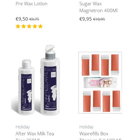
Pre Wax Lotion
Sugar Wax
Magnetron 400Ml
€9,50
€9,95
€9,75
€10,95
Holiday
Holiday
After Wax Milk Tea
Waxrefills Box