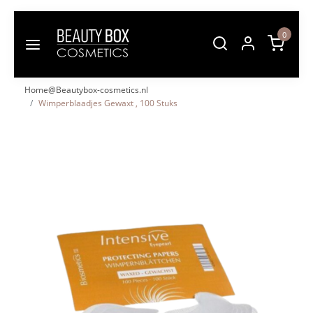
0
Home@Beautybox-cosmetics.nl
Wimperblaadjes Gewaxt , 100 Stuks