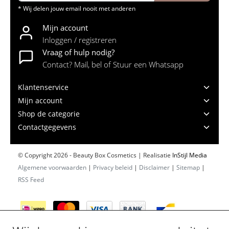
* Wij delen jouw email nooit met anderen
Mijn account
Inloggen / registreren
Vraag of hulp nodig?
Contact? Mail, bel of Stuur een Whatsapp
Klantenservice
Mijn account
Shop de categorie
Contactgegevens
© Copyright 2026 - Beauty Box Cosmetics | Realisatie
InStijl Media
Algemene voorwaarden
|
Privacy beleid
|
Disclaimer
|
Sitemap
|
RSS Feed