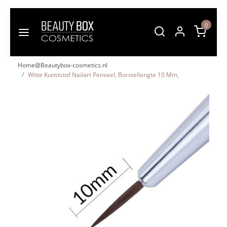
0
Home@Beautybox-cosmetics.nl
Witte Kunststof Nailart Penseel, Borstellengte 10 Mm,