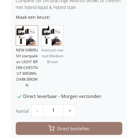
Complete set om prachtige Airbrush Brows te creëren
met hybrid liquid & Hybrid stain
Maak een keuze:
NEW AIRBRU
Airbrush star
SH startpakk
tset Medium
et: LIGHT BR
Brown
OW-CHESTN
UT BROWN-
DARK BROW
N
Direct leverbaar - Morgen verzonden
-
+
Aantal
Direct bestellen