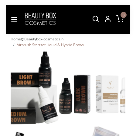
0
Home@Beautybox-cosmetics.nl
Airbrush Startset Liquid & Hybrid Brows