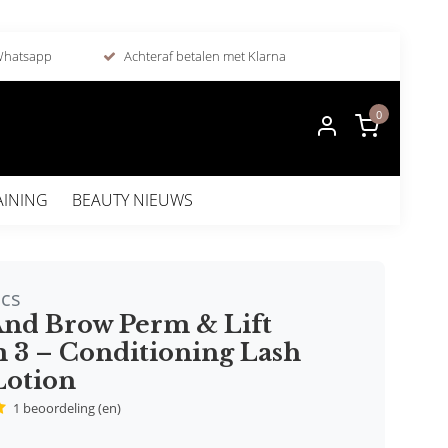
 Whatsapp
Achteraf betalen met Klarna
0
AINING
BEAUTY NIEUWS
ics
And Brow Perm & Lift
 3 – Conditioning Lash
Lotion
1 beoordeling (en)