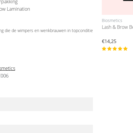
rpakking
row Lamination
Intensive
Biosmetics
Y-Brush Lash Lift Tool
Lash & Brow 
ing die de wimpers en wenkbrauwen in topconditie
€1,95
€14,25
Stukprijs : €1,90 / per stuk
smetics
C006