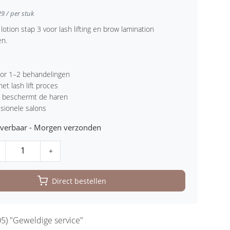
29 / per stuk
otion stap 3 voor lash lifting en brow lamination
en.
oor 1–2 behandelingen
het lash lift proces
n beschermt de haren
ssionele salons
leverbaar - Morgen verzonden
+
Direct bestellen
5) "Geweldige service"