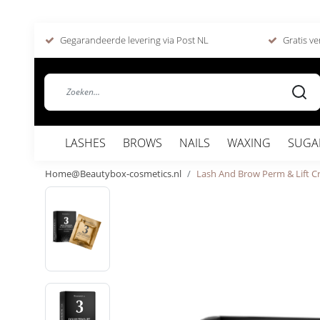
Gegarandeerde levering via Post NL
Gratis ve
LASHES
BROWS
NAILS
WAXING
SUGA
Home@Beautybox-cosmetics.nl
Lash And Brow Perm & Lift C