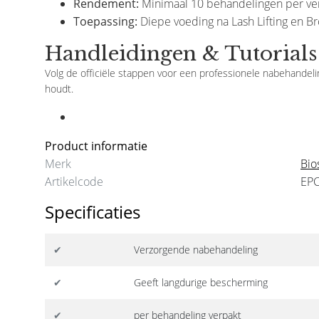
Rendement:
Minimaal 10 behandelingen per ve
Toepassing:
Diepe voeding na Lash Lifting en B
Handleidingen & Tutorials
Intensive
Biosmetics
Perm & Lift Cream 1 – Waving
Perm & Lift Cream 2 –
Volg de officiële stappen voor een professionele nabehandel
Lotion
Neutralizer
houdt.
€16,95
€16,95
Product informatie
Merk
Bio
Artikelcode
EP
Specificaties
✔
Verzorgende nabehandeling
✔
Geeft langdurige bescherming
✔
per behandeling verpakt