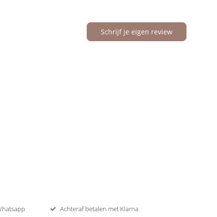
Schrijf je eigen review
 Whatsapp
Achteraf betalen met Klarna