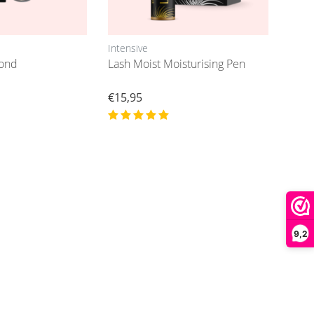
Intensive
Sofi
Bond
Lash Moist Moisturising Pen
Beha
€15,95
€49,
9,2