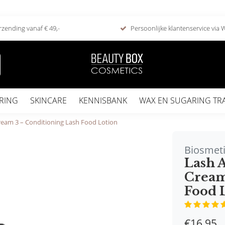
rzending vanaf € 49,-
Persoonlijke klantenservice via
RING
SKINCARE
KENNISBANK
WAX EN SUGARING TR
ream 3 – Conditioning Lash Food Lotion
Biosmet
Lash 
Cream
Food 
€16,95