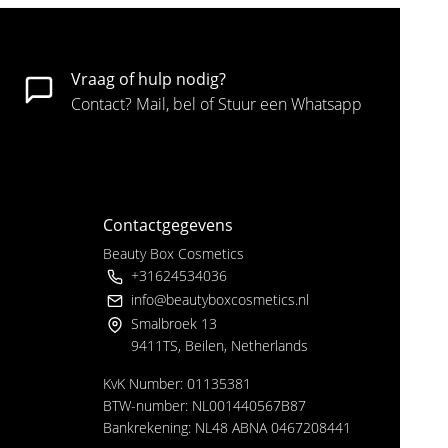
Vraag of hulp nodig?
Contact? Mail, bel of Stuur een Whatsapp
Contactgegevens
Beauty Box Cosmetics
+31624534036
info@beautyboxcosmetics.nl
Smalbroek 13
9411TS, Beilen, Netherlands
KvK Number: 01135381
BTW-number: NL001440567B87
Bankrekening: NL48 ABNA 0467208441