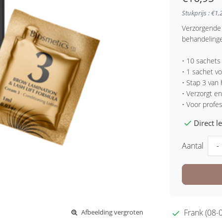
Stukprijs : €1,
Verzorgende l
behandeling
• 10 sachets
• 1 sachet v
• Stap 3 van 
• Verzorgt e
• Voor profe
Direct 
Aantal
-
Frank (08-0
Afbeelding vergroten