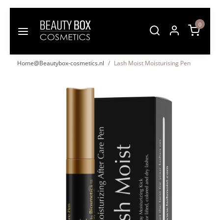
0
Home@Beautybox-cosmetics.nl
Lash Moist Moisturising Pen
Vorige
Volgende