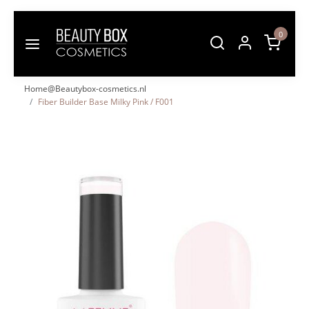
0
Home@Beautybox-cosmetics.nl
Fiber Builder Base Milky Pink / F001