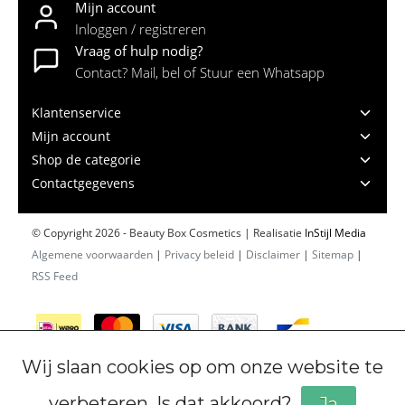
Mijn account
Inloggen / registreren
Vraag of hulp nodig?
Contact? Mail, bel of Stuur een Whatsapp
Klantenservice
Mijn account
Shop de categorie
Contactgegevens
© Copyright 2026 - Beauty Box Cosmetics | Realisatie
InStijl Media
Algemene voorwaarden
|
Privacy beleid
|
Disclaimer
|
Sitemap
|
RSS Feed
Wij slaan cookies op om onze website te
verbeteren. Is dat akkoord?
Ja