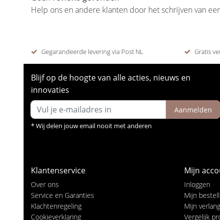
Help ons en andere klanten door het schrijven van ee
Gegarandeerde levering via Post NL
Gratis ve
Blijf op de hoogte van alle acties, nieuws en
innovaties
Aanmelden
* Wij delen jouw email nooit met anderen
Klantenservice
Mijn acco
Over ons
Inloggen
Service en Garanties
Mijn bestel
Klachtenregeling
Mijn verlangl
Cookieverklaring
Vergelijk p