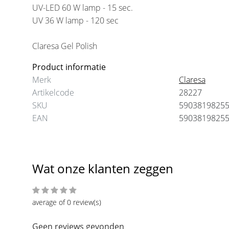
UV-LED 60 W lamp - 15 sec.
5Ml
5Ml
UV 36 W lamp - 120 sec
€5,25
€5,75
€5,25
€5,75
Claresa Gel Polish
Product informatie
Merk
Claresa
Artikelcode
28227
SKU
5903819825
EAN
5903819825
Wat onze klanten zeggen
average of 0 review(s)
Geen reviews gevonden