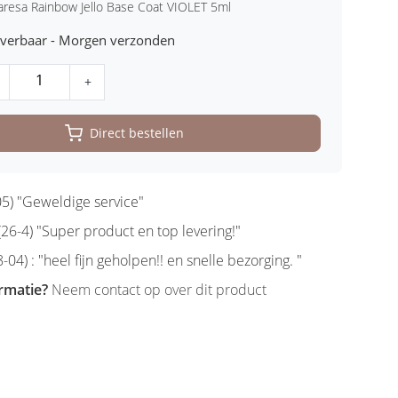
laresa Rainbow Jello Base Coat VIOLET 5ml
leverbaar - Morgen verzonden
+
Direct bestellen
5) "Geweldige service"
6-4) "Super product en top levering!"
-04) : "heel fijn geholpen!! en snelle bezorging. "
rmatie?
Neem contact op over dit product