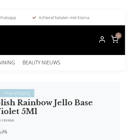
 Whatsapp
Achteraf betalen met Klarna
0
AINING
BEAUTY NIEUWS
Prijsverlaging
lish Rainbow Jello Base
iolet 5Ml
en review
,75