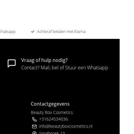
 Whatsapp
Achteraf betalen met Klarna
Vraag of hulp nodig?
Contact? Mail, bel of Stuur een Whatsapp
Contactgegevens
Beauty Box Cosmetics
+31624534036
info@beautyboxcosmetics.nl
Smalbroek 13