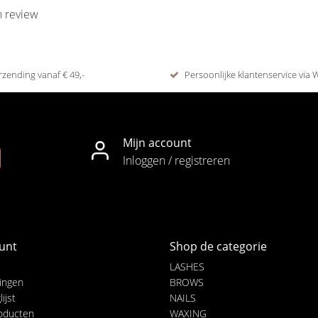
n review
rzending vanaf € 49,-
Persoonlijke klantenservice via
Mijn account
Inloggen / registreren
unt
Shop de categorie
LASHES
lingen
BROWS
ijst
NAILS
roducten
WAXING