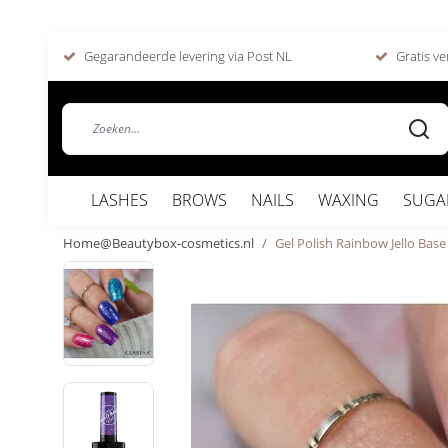
Gegarandeerde levering via Post NL
Gratis ve
LASHES
BROWS
NAILS
WAXING
SUGA
Home@Beautybox-cosmetics.nl
Gel Polish Rainbow Jello Base