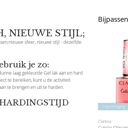
Bijpasse
, NIEUWE STIJL;
ssen;nieuwe sfeer, nieuwe stijl - dezelfde
ruik je zo:
dunne laag gekleurde Gel lak aan en hard
t te bereiken, kunt u de activiteit
an te brengen en uit te harden.
ITHARDINGSTIJD
Prijsverlaging
Prijsverlaging
Claresa
Claresa
Pink
Rainbow Jello Base Coat Yellow
Cuticle Oilnag