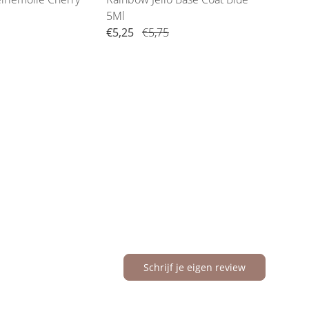
5Ml
5Ml
€5,25
€5,75
€5,2
Schrijf je eigen review