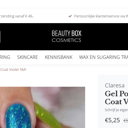
rzending vanaf € 49,-
Persoonlijke klantenservice via
RING
SKINCARE
KENNISBANK
WAX EN SUGARING TR
 Coat Violet 5Ml
Claresa
Gel Po
Coat V
Schrijf je eig
€5,25
€5