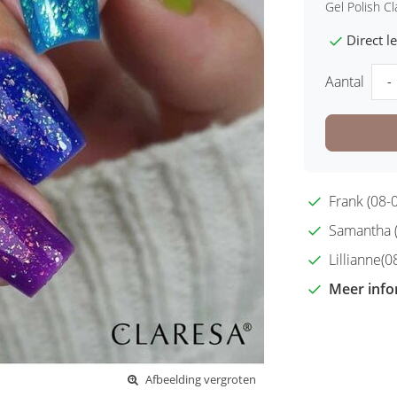
Gel Polish C
Direct 
Aantal
-
Frank (08-0
Samantha (2
Lillianne(08
Meer info
Afbeelding vergroten