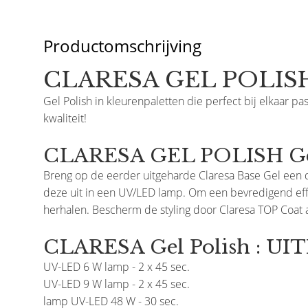
Productomschrijving
CLARESA GEL POLISH
Gel Polish in kleurenpaletten die perfect bij elkaar pa
kwaliteit!
CLARESA GEL POLISH Geb
Breng op de eerder uitgeharde Claresa Base Gel een 
deze uit in een UV/LED lamp. Om een bevredigend effec
herhalen. Bescherm de styling door Claresa TOP Coat a
CLARESA Gel Polish : U
Prijsverlaging
Prijsverlaging
UV-LED 6 W lamp - 2 x 45 sec.
UV-LED 9 W lamp - 2 x 45 sec.
Claresa
Claresa
lamp UV-LED 48 W - 30 sec.
Rainbow Jello Base Coat Marine
Rainbow Jello Base Coat 