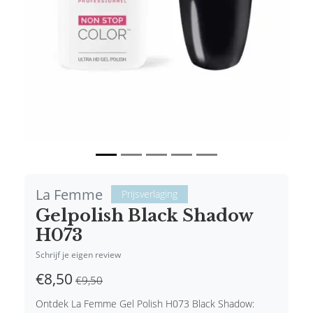
La Femme
Prijsverlaging
Gelpolish Black Shadow
H073
Schrijf je eigen review
€8,50
€9,50
Ontdek La Femme Gel Polish H073 Black Shadow: