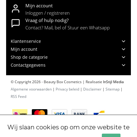
Mijn account
Inloggen / registreren
Vraag of hulp nodig?
Contact? Mail, bel of Stuur een Whatsapp
Klantenservice
Mijn account
Shop de categorie
Contactgegevens
© Copyright 2026 - Beauty Box Cosmetics | Realisatie
InStijl Media
Algemene voorwaarden
|
Privacy beleid
|
Disclaimer
|
Sitemap
|
RSS Feed
Wij slaan cookies op om onze website te