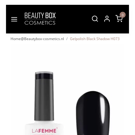
0
Home@Beautybox-cosmetics.nl
Gelpolish Black Shadow H073
Vorige
Volgende