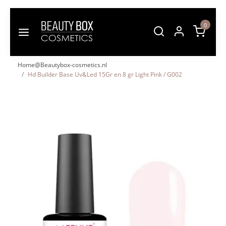
0
Home@Beautybox-cosmetics.nl
Hd Builder Base Uv&Led 15Gr en 8 gr Light Pink / G002