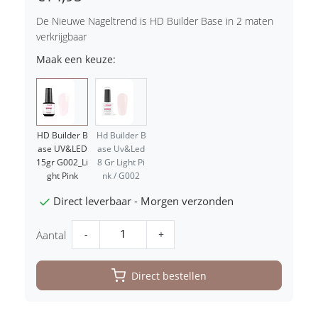
De Nieuwe Nageltrend is HD Builder Base in 2 maten
verkrijgbaar
Maak een keuze:
HD Builder B
Hd Builder B
ase UV&LED
ase Uv&Led
15gr G002_Li
8 Gr Light Pi
ght Pink
nk / G002
Direct leverbaar - Morgen verzonden
-
+
Aantal
Direct bestellen