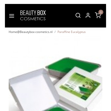
0
Home@Beautybox-cosmetics.nl
Paraffine Eucalyptus
Vorige
Volgende