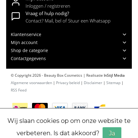
Inloggen / registreren
Vraag of hulp nodig?
Contact? Mail, bel of Stuur een Whatsapp
Klantenservice
Mijn account
Shop de categorie
Contactgegevens
© Copyright 2026 - Beauty Box Cosmetics | Realisatie
InStijl Media
Algemene voorwaarden
|
Privacy beleid
|
Disclaimer
|
Sitemap
|
RSS Feed
Wij slaan cookies op om onze website te
verbeteren. Is dat akkoord?
Ja