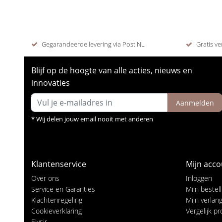
Gegarandeerde levering via Post NL
Gratis ve
Blijf op de hoogte van alle acties, nieuws en
innovaties
Aanmelden
* Wij delen jouw email nooit met anderen
Klantenservice
Mijn acco
Over ons
Inloggen
Service en Garanties
Mijn bestel
Klachtenregeling
Mijn verlangl
Cookieverklaring
Vergelijk p
Elysir