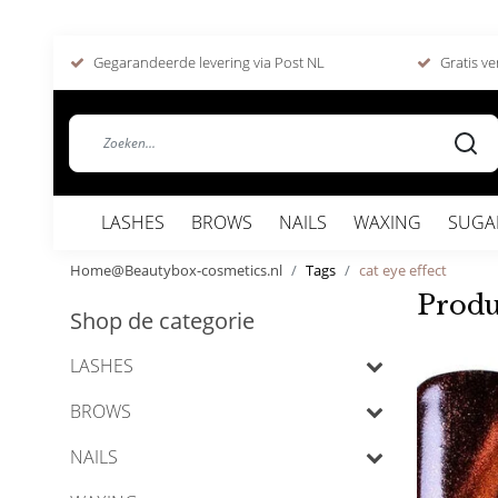
Gegarandeerde levering via Post NL
Gratis ve
LASHES
BROWS
NAILS
WAXING
SUGA
Home@Beautybox-cosmetics.nl
Tags
cat eye effect
Produ
Shop de categorie
LASHES
BROWS
NAILS