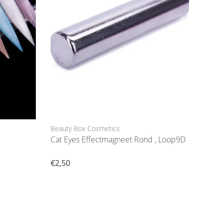
Beauty Box Cosmetics
Cat Eyes Effectmagneet Rond , Loop9D
€2,50