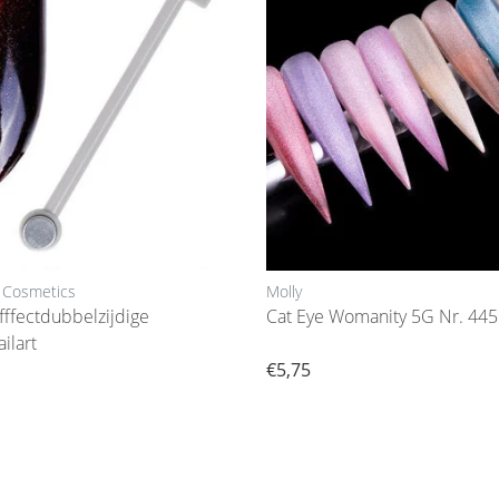
 Cosmetics
Molly
fffectdubbelzijdige
Cat Eye Womanity 5G Nr. 445
ilart
€5,75