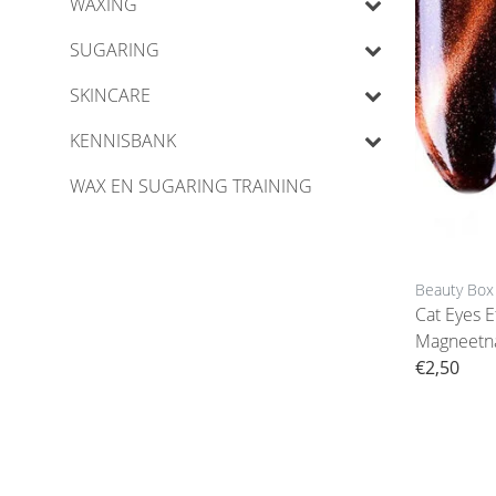
WAXING
SUGARING
SKINCARE
KENNISBANK
WAX EN SUGARING TRAINING
Beauty Box
Cat Eyes E
Magneetna
€2,50