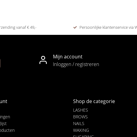
rzending vanaf € 49,-
Persoonlijke klantenservice via
Mijn account
Inloggen / registreren
unt
Shop de categorie
LASHES
lingen
BROWS
ijst
NAILS
roducten
WAXING
SUGARING