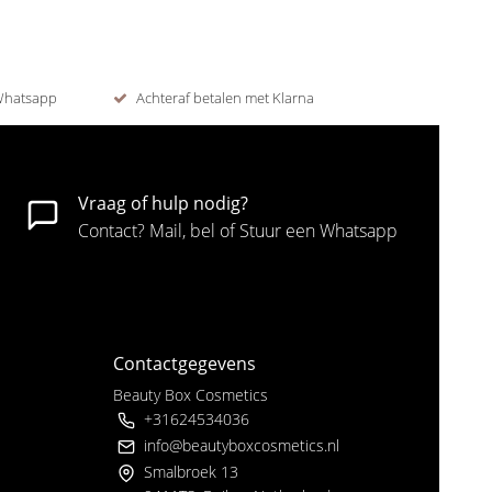
 Whatsapp
Achteraf betalen met Klarna
Vraag of hulp nodig?
Contact? Mail, bel of Stuur een Whatsapp
Contactgegevens
Beauty Box Cosmetics
+31624534036
info@beautyboxcosmetics.nl
Smalbroek 13