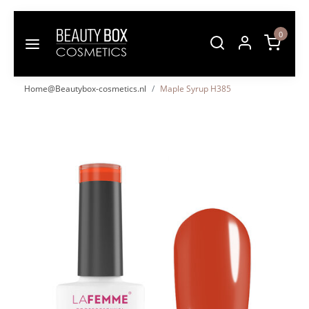
0
Home@Beautybox-cosmetics.nl
Maple Syrup H385
Vorige
Volgende