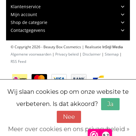
Klantenservice
Mijn account
Shop de categorie
Contactgegevens
© Copyright 2026 - Beauty Box Cosmetics | Realisatie
InStijl Media
Algemene voorwaarden
|
Privacy beleid
|
Disclaimer
|
Sitemap
|
RSS Feed
Wij slaan cookies op om onze website te
verbeteren. Is dat akkoord?
Ja
Nee
Meer over cookies en ons privacybeleid »
Cookiebeleid
9,2