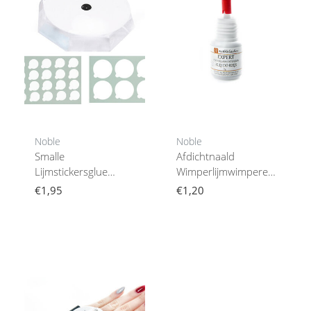
Noble
Noble
Smalle
Afdichtnaald
Lijmstickersglue
Wimperlijmwimperextension
Stickerswimperextensionswimperlijm
Hulpmiddel
€1,95
€1,20