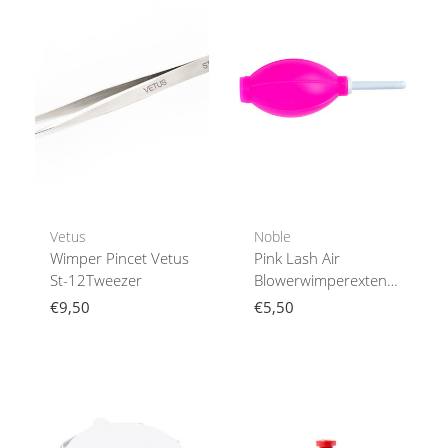
Vetus
Noble
Wimper Pincet Vetus
Pink Lash Air
St-12Tweezer
Blowerwimperextensions
Hulpmiddel
€9,50
€5,50