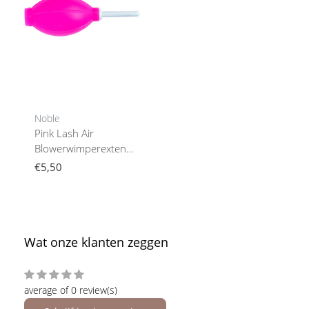
Noble
Pink Lash Air
Blowerwimperextensions
Hulpmiddel
€5,50
Wat onze klanten zeggen
average of 0 review(s)