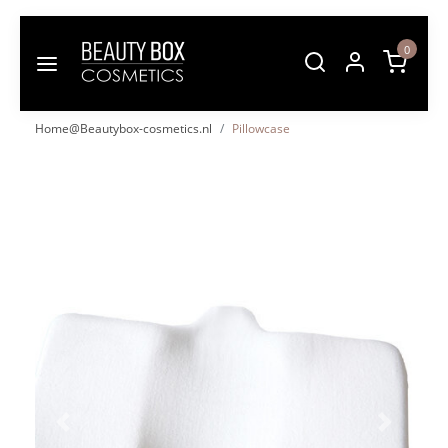
0
Home@Beautybox-cosmetics.nl
Pillowcase
Vorige
Volgende