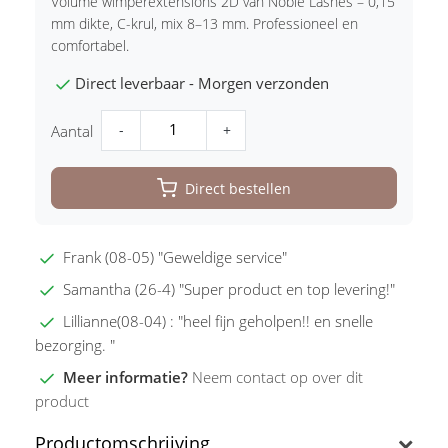
Volume wimperextensions 2D van Noble Lashes – 0,15
mm dikte, C-krul, mix 8–13 mm. Professioneel en
comfortabel.
Direct leverbaar - Morgen verzonden
-
+
Aantal
Direct bestellen
Frank (08-05) "Geweldige service"
Samantha (26-4) "Super product en top levering!"
Lillianne(08-04) : "heel fijn geholpen!! en snelle
bezorging. "
Meer informatie?
Neem contact op over dit
product
Productomschrijving