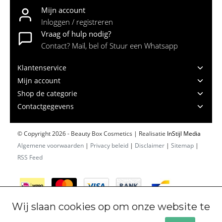
Mijn account
Inloggen / registreren
Vraag of hulp nodig?
Contact? Mail, bel of Stuur een Whatsapp
Klantenservice
Mijn account
Shop de categorie
Contactgegevens
© Copyright 2026 - Beauty Box Cosmetics | Realisatie
InStijl Media
Algemene voorwaarden
|
Privacy beleid
|
Disclaimer
|
Sitemap
|
RSS Feed
Wij slaan cookies op om onze website te