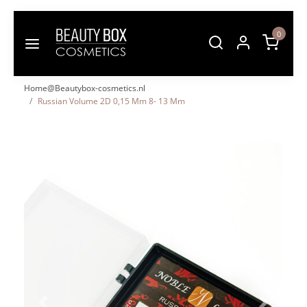
0
Home@Beautybox-cosmetics.nl
Russian Volume 2D 0,15 Mm 8- 13 Mm