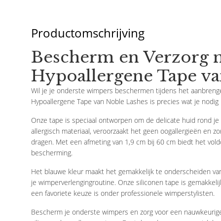
Productomschrijving
Bescherm en Verzorg m
Hypoallergene Tape va
Wil je je onderste wimpers beschermen tijdens het aanbren
Hypoallergene Tape van Noble Lashes is precies wat je nodig 
Onze tape is speciaal ontworpen om de delicate huid rond j
allergisch materiaal, veroorzaakt het geen oogallergieën en zo
dragen. Met een afmeting van 1,9 cm bij 60 cm biedt het vo
bescherming.
Het blauwe kleur maakt het gemakkelijk te onderscheiden van 
je wimperverlengingroutine. Onze siliconen tape is gemakkeli
een favoriete keuze is onder professionele wimperstylisten.
Noble
Noble
Bescherm je onderste wimpers en zorg voor een nauwkeurig
Lash Mapping
Wimperhouder Met