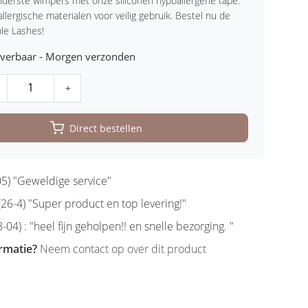
erste wimpers met onze siliconen hypoallergene tape.
allergische materialen voor veilig gebruik. Bestel nu de
le Lashes!
leverbaar - Morgen verzonden
+
Direct bestellen
5) "Geweldige service"
6-4) "Super product en top levering!"
-04) : "heel fijn geholpen!! en snelle bezorging. "
rmatie?
Neem contact op over dit product