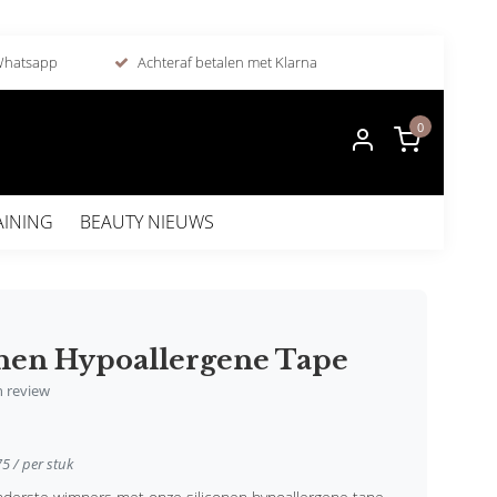
 Whatsapp
Achteraf betalen met Klarna
0
AINING
BEAUTY NIEUWS
onen Hypoallergene Tape
en review
75 / per stuk