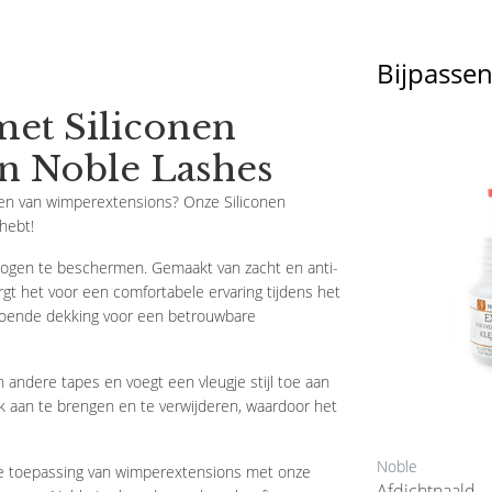
Bijpasse
et Siliconen
n Noble Lashes
gen van wimperextensions? Onze Siliconen
hebt!
e ogen te beschermen. Gemaakt van zacht en anti-
rgt het voor een comfortabele ervaring tijdens het
ldoende dekking voor een betrouwbare
andere tapes en voegt een vleugje stijl toe aan
jk aan te brengen en te verwijderen, waardoor het
B. B. Cosmetics
Noble
e toepassing van wimperextensions met onze
Schuifmaat Browstyling
Afdichtnaald