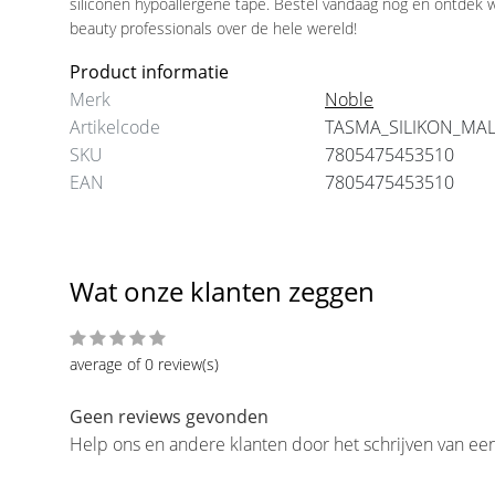
siliconen hypoallergene tape. Bestel vandaag nog en ontdek
Stickerswimperextensions
Elastiekwimperextensio
beauty professionals over de hele wereld!
Hulpmiddel
€6,50
Holder
€1,20
Product informatie
Merk
Noble
Artikelcode
TASMA_SILIKON_MA
SKU
7805475453510
EAN
7805475453510
Wat onze klanten zeggen
average of 0 review(s)
Geen reviews gevonden
Help ons en andere klanten door het schrijven van ee