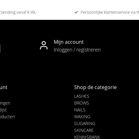
rzending vanaf € 49,-
Persoonlijke klantenservice via
Mijn account
Inloggen / registreren
unt
Shop de categorie
LASHES
lingen
BROWS
ijst
NAILS
roducten
WAXING
SUGARING
SKINCARE
KENNISBANK