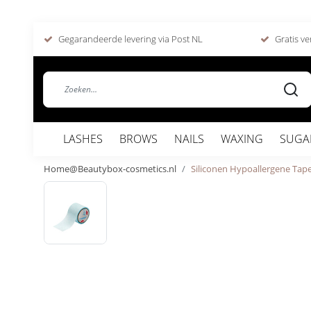
Gegarandeerde levering via Post NL
Gratis ve
LASHES
BROWS
NAILS
WAXING
SUGA
Home@Beautybox-cosmetics.nl
Siliconen Hypoallergene Tap