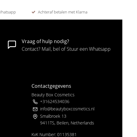
 Whatsapp
Achteraf betalen met Klarna
Vraag of hulp nodig?
Contact? Mail, bel of Stuur een Whatsapp
Contactgegevens
Beauty Box Cosmetics
+31624534036
info@beautyboxcosmetics.nl
Smalbroek 13
9411TS, Beilen, Netherlands
KvK Number: 01135381