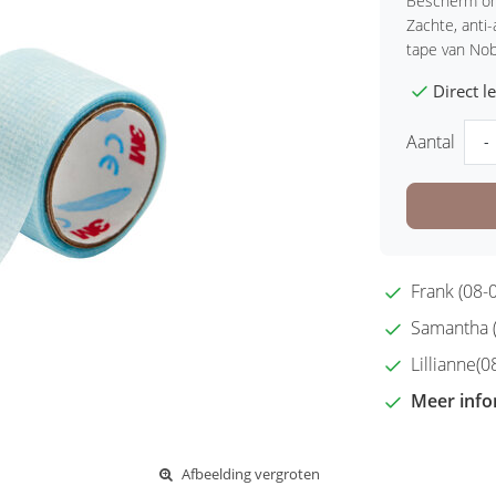
Bescherm ond
Zachte, anti-
tape van Nob
Direct 
Aantal
-
Frank (08-0
Samantha (2
Lillianne(08
Meer info
Afbeelding vergroten