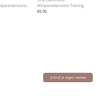
mperextensions
Wimperextensions Training
€6,90
€4,7
Schrijf je eigen review