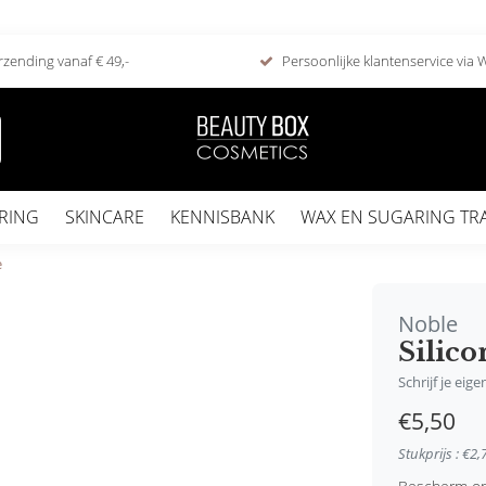
rzending vanaf € 49,-
Persoonlijke klantenservice via
RING
SKINCARE
KENNISBANK
WAX EN SUGARING TR
e
Noble
Silic
Schrijf je eig
€5,50
Stukprijs : €2,