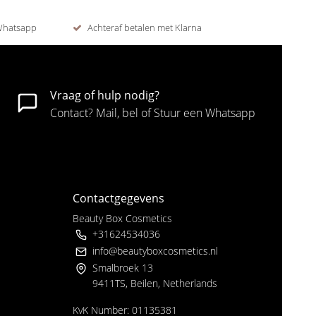
 Whatsapp
Achteraf betalen met Klarna
Vraag of hulp nodig?
Contact? Mail, bel of Stuur een Whatsapp
Contactgegevens
Beauty Box Cosmetics
+31624534036
info@beautyboxcosmetics.nl
Smalbroek 13
9411TS, Beilen, Netherlands
KvK Number: 01135381