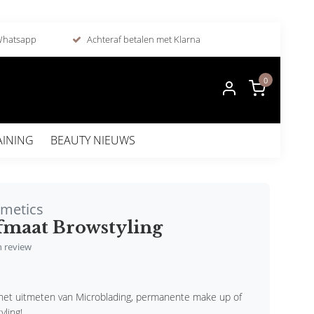
 Whatsapp
Achteraf betalen met Klarna
0
AINING
BEAUTY NIEUWS
smetics
fmaat Browstyling
en review
het uitmeten van Microblading, permanente make up of
ling!