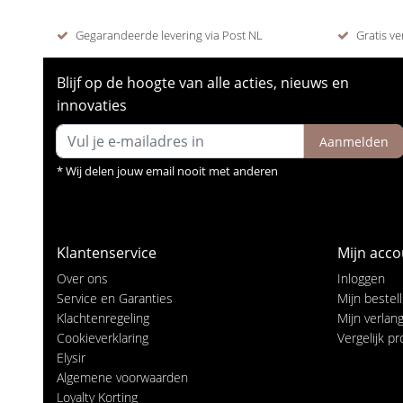
Gegarandeerde levering via Post NL
Gratis ve
Blijf op de hoogte van alle acties, nieuws en
innovaties
Aanmelden
* Wij delen jouw email nooit met anderen
Klantenservice
Mijn acco
Over ons
Inloggen
Service en Garanties
Mijn bestel
Klachtenregeling
Mijn verlangl
Cookieverklaring
Vergelijk p
Elysir
Algemene voorwaarden
Loyalty Korting