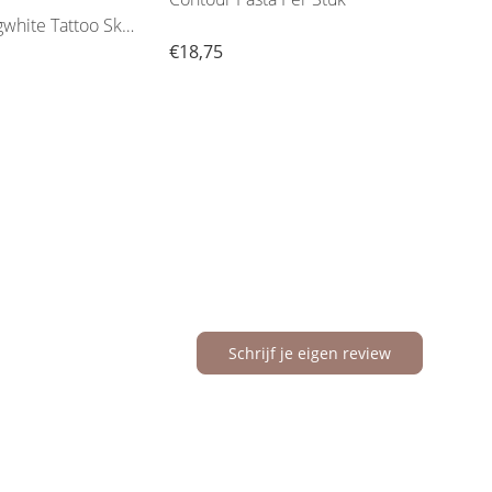
white Tattoo Skin
k
€18,75
€4,9
Schrijf je eigen review