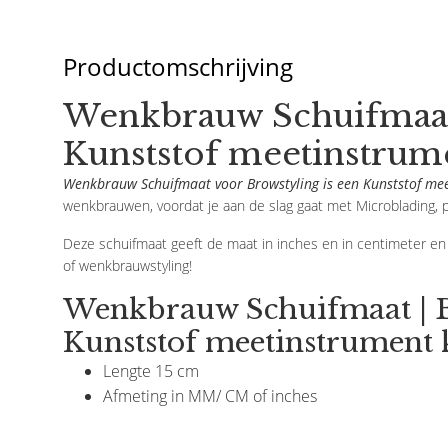
Productomschrijving
Wenkbrauw Schuifmaat 
Kunststof meetinstrum
Wenkbrauw Schuifmaat voor Browstyling is een Kunststof me
wenkbrauwen, voordat je aan de slag gaat met Microblading
Deze schuifmaat geeft de maat in inches en in centimeter e
of wenkbrauwstyling!
Wenkbrauw Schuifmaat | B
Kunststof meetinstrument
Lengte 15 cm
Afmeting in MM/ CM of inches
Noble
Noble
Penseel Henna Brows
Bio Brow Cleanser For 