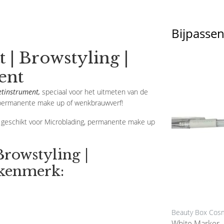
Bijpasse
| Browstyling |
ent
etinstrument,
speciaal voor het uitmeten van de
, permanente make up of wenkbrauwverf!
n geschikt voor Microblading, permanente make up
rowstyling |
 kenmerk:
Noble
Beauty Box Cos
Henna
Browstyle Sjablonen
White Marker