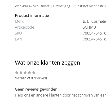
Henna Browsrosemary
Wenkbrauw Schuifmaat | Browstyling | Kunststof meetinstr
€4,95
€9,95
Product informatie
Merk
B. B. Cosmeti
Artikelcode
SCHMB
SKU
7805475451
EAN
7805475451
Wat onze klanten zeggen
average of 0 review(s)
Geen reviews gevonden
Help ons en andere klanten door het schrijven van ee