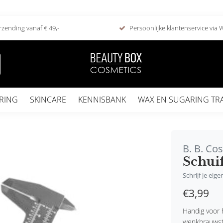
rzending vanaf € 49,-
Persoonlijke klantenservice via
RING
SKINCARE
KENNISBANK
WAX EN SUGARING TR
B. B. Co
Schui
Schrijf je eig
€3,99
Handig voor 
wenkbrauwsty