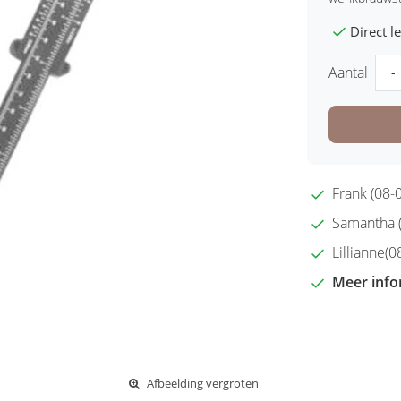
Direct 
Aantal
-
Frank (08-0
Samantha (2
Lillianne(08
Meer info
Afbeelding vergroten