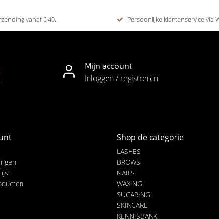
rzending vanaf € 49,-
Persoonlijke klantenservice via
Mijn account
Inloggen / registreren
unt
Shop de categorie
LASHES
lingen
BROWS
ijst
NAILS
roducten
WAXING
SUGARING
SKINCARE
KENNISBANK