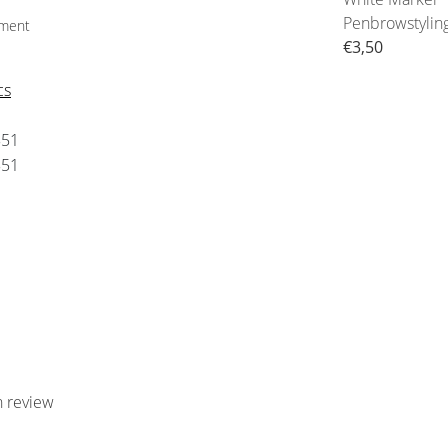
Penbrowstyling
ument
€1,99
Markerper Stu
€3,50
cs
851
851
n review