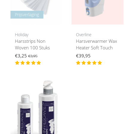
Prijsverlaging
Holiday
Overline
Harsstrips Non
Harsverwarmer Wax
Woven 100 Stuks
Heater Soft Touch
€3,25
€39,95
€3,95