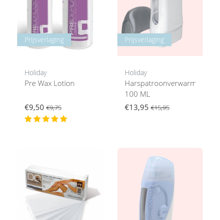
Prijsverlaging
Prijsverlaging
Holiday
Holiday
Pre Wax Lotion
Harspatroonverwarmer
100 ML
€9,50
€13,95
€9,75
€15,95