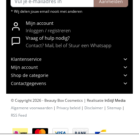
Aanmelden
* Wij delen jouw email nooit met anderen
Mijn account
Inloggen / registreren
Vraag of hulp nodig?
Contact? Mail, bel of Stuur een Whatsapp
Klantenservice
Mijn account
Shop de categorie
Contactgegevens
© Copyright 2026 - Beauty Box Cosmetics | Realisatie
InStijl Media
Algemene voorwaarden
|
Privacy beleid
|
Disclaimer
|
Sitemap
|
RSS Feed