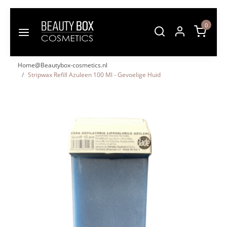
0
Home@Beautybox-cosmetics.nl
Stripwax Refill Azuleen 100 Ml - Gevoelige Huid