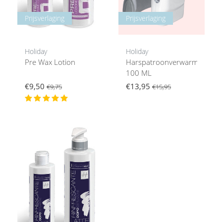
Prijsverlaging
Prijsverlaging
Holiday
Holiday
Pre Wax Lotion
Harspatroonverwarmer
100 ML
€9,50
€13,95
€9,75
€15,95