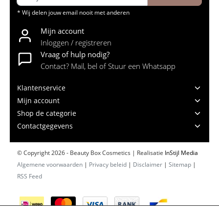
* Wij delen jouw email nooit met anderen
Mijn account
Inloggen / registreren
Vraag of hulp nodig?
Contact? Mail, bel of Stuur een Whatsapp
Klantenservice
Mijn account
Shop de categorie
Contactgegevens
© Copyright 2026 - Beauty Box Cosmetics | Realisatie
InStijl Media
Algemene voorwaarden
|
Privacy beleid
|
Disclaimer
|
Sitemap
|
RSS Feed