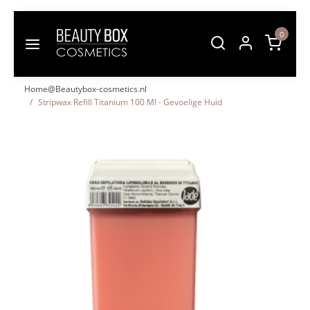
0
Home@Beautybox-cosmetics.nl
Stripwax Refill Titanium 100 Ml - Gevoelige Huid