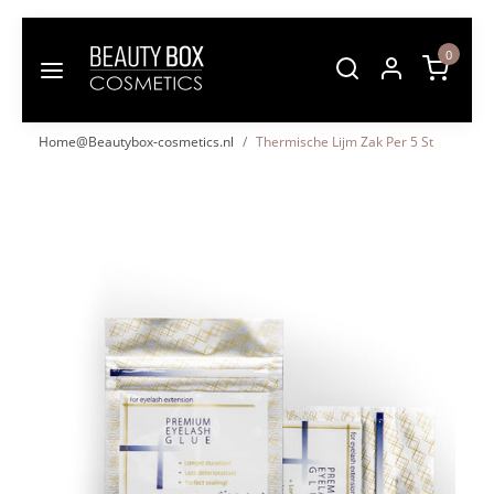
0
Home@Beautybox-cosmetics.nl
Thermische Lijm Zak Per 5 St