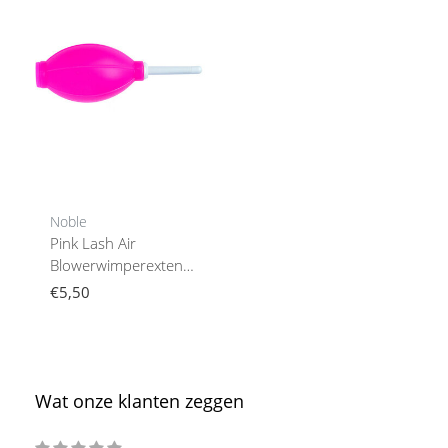
Noble
Pink Lash Air
Blowerwimperextensions
Hulpmiddel
€5,50
Wat onze klanten zeggen