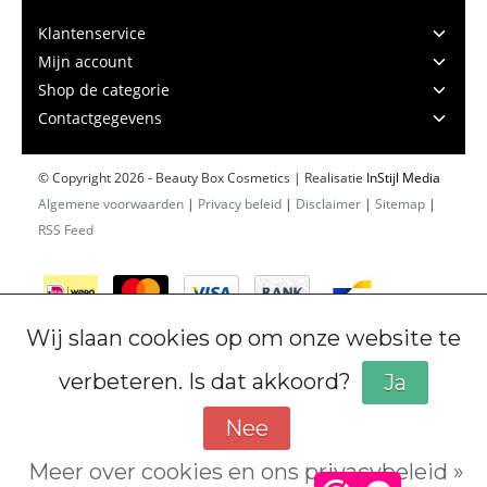
Klantenservice
Mijn account
Shop de categorie
Contactgegevens
© Copyright 2026 - Beauty Box Cosmetics | Realisatie
InStijl Media
Algemene voorwaarden
|
Privacy beleid
|
Disclaimer
|
Sitemap
|
RSS Feed
Wij slaan cookies op om onze website te
verbeteren. Is dat akkoord?
Ja
Nee
Meer over cookies en ons privacybeleid »
Cookiebeleid