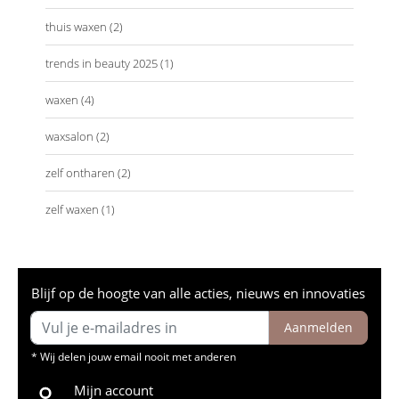
thuis waxen
(2)
trends in beauty 2025
(1)
waxen
(4)
waxsalon
(2)
zelf ontharen
(2)
zelf waxen
(1)
Blijf op de hoogte van alle acties, nieuws en innovaties
Aanmelden
* Wij delen jouw email nooit met anderen
Mijn account