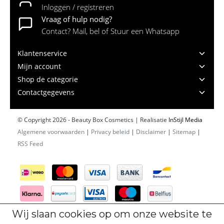
Inloggen / registreren
Vraag of hulp nodig?
Contact? Mail, bel of Stuur een Whatsapp
Klantenservice
Mijn account
Shop de categorie
Contactgegevens
© Copyright 2026 - Beauty Box Cosmetics | Realisatie
InStijl Media
Algemene voorwaarden
|
Privacy beleid
|
Disclaimer
|
Sitemap
|
RSS Feed
Wij slaan cookies op om onze website te