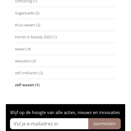
ontharing
(1)
Sugarpaste
(2)
thuis waxen
(2)
trends in beauty 2025
(1)
waxen
(4)
waxsalon
(2)
zelf ontharen
(2)
zelf waxen
(1)
Blijf op de hoogte van alle acties, nieuws en innovaties
Aanmelden