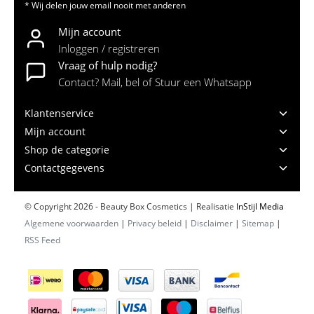
* Wij delen jouw email nooit met anderen
Mijn account
Inloggen / registreren
Vraag of hulp nodig?
Contact? Mail, bel of Stuur een Whatsapp
Klantenservice
Mijn account
Shop de categorie
Contactgegevens
© Copyright 2026 - Beauty Box Cosmetics | Realisatie
InStijl Media
Algemene voorwaarden
|
Privacy beleid
|
Disclaimer
|
Sitemap
|
RSS Feed