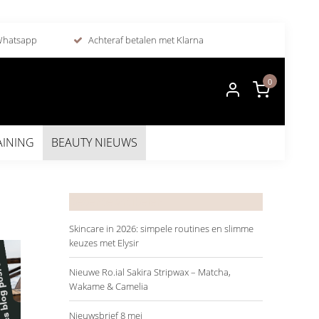
 Whatsapp
Achteraf betalen met Klarna
0
AINING
BEAUTY NIEUWS
Recente artikelen
Skincare in 2026: simpele routines en slimme
keuzes met Elysir
Nieuwe Ro.ial Sakira Stripwax – Matcha,
Wakame & Camelia
Nieuwsbrief 8 mei