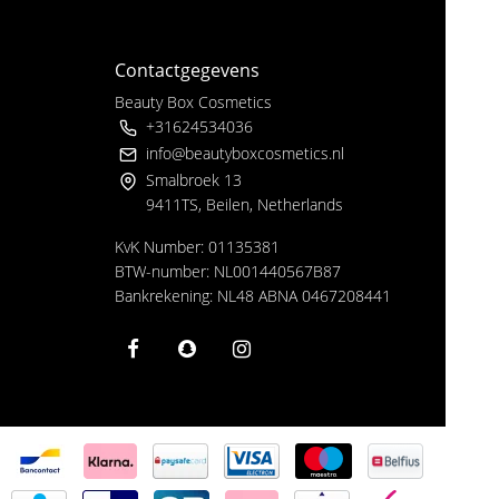
Contactgegevens
Beauty Box Cosmetics
+31624534036
info@beautyboxcosmetics.nl
Smalbroek 13
9411TS, Beilen, Netherlands
KvK Number: 01135381
BTW-number: NL001440567B87
Bankrekening: NL48 ABNA 0467208441