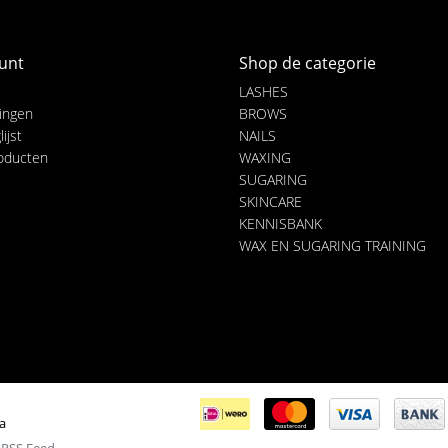
unt
Shop de categorie
LASHES
lingen
BROWS
ijst
NAILS
roducten
WAXING
SUGARING
SKINCARE
KENNISBANK
WAX EN SUGARING TRAINING
ia