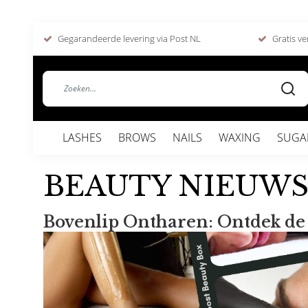
Gegarandeerde levering via Post NL
Gratis ve
LASHES
BROWS
NAILS
WAXING
SUGA
BEAUTY NIEUW
Bovenlip Ontharen: Ontdek de