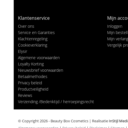
Klantenservice
Mijn acco
Over ons
Inloggen
Service en Garanties
Mijn bestel
Klachtenregeling
Mijn verlangl
Cookieverklaring
Vergelijk p
Elysir
Algemene voorwaarden
Loyalty Korting
Nieuwsbrief voorwaarden
Betaalmethodes
Privacy beleid
Productveiligheid
Reviews
Verzending /Bedenktijd / herroepingsrecht
© Copyright 2026 - Beauty Box Cosmetics | Realisatie
InStijl Med