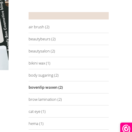
Tags
air brush
(2)
beautybeurs
(2)
beautysalon
(2)
bikini wax
(1)
body sugaring
(2)
bovenlip waxen
(2)
brow lamination
(2)
cat eye
(1)
hema
(1)