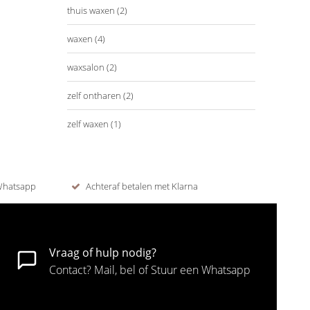
thuis waxen
(2)
waxen
(4)
waxsalon
(2)
zelf ontharen
(2)
zelf waxen
(1)
 Whatsapp
Achteraf betalen met Klarna
Vraag of hulp nodig?
Contact? Mail, bel of Stuur een Whatsapp