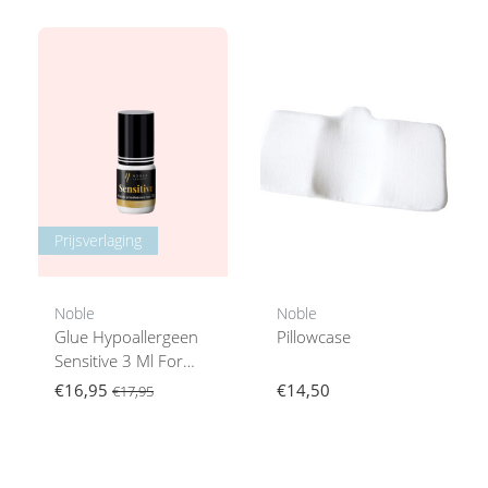
Prijsverlaging
Noble
Noble
Glue Hypoallergeen
Pillowcase
Sensitive 3 Ml For
Eyelashes
€16,95
€14,50
€17,95