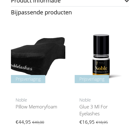
Product informatie
Bijpassende producten
Prijsverlaging
Prijsverlaging
Noble
Noble
Pillow Memoryfoam
Glue 3 Ml For
Eyelashes
€44,95
€16,95
€49,00
€18,95