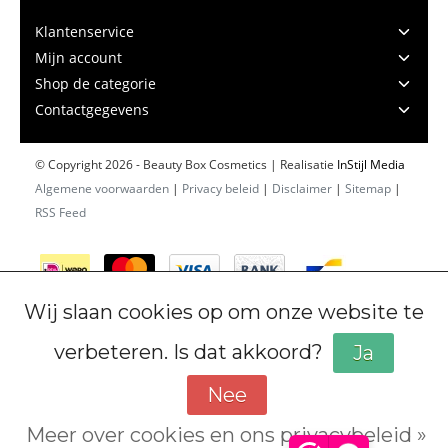
Klantenservice
Mijn account
Shop de categorie
Contactgegevens
© Copyright 2026 - Beauty Box Cosmetics | Realisatie
InStijl Media
Algemene voorwaarden
|
Privacy beleid
|
Disclaimer
|
Sitemap
|
RSS Feed
Wij slaan cookies op om onze website te
verbeteren. Is dat akkoord?
Ja
Nee
Meer over cookies en ons privacybeleid »