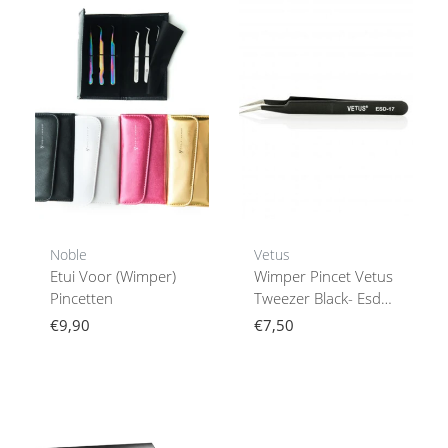
Noble
Vetus
Etui Voor (Wimper)
Wimper Pincet Vetus
Pincetten
Tweezer Black- Esd
17
€9,90
€7,50