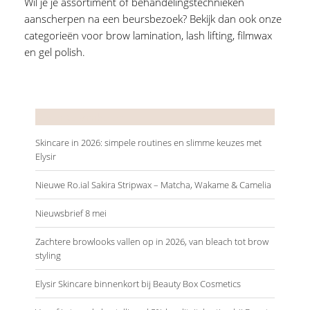
Wil je je assortiment of behandelingstechnieken
aanscherpen na een beursbezoek? Bekijk dan ook onze
categorieën voor
brow lamination
,
lash lifting
,
filmwax
en
gel polish
.
Recente artikelen
Skincare in 2026: simpele routines en slimme keuzes met
Elysir
Nieuwe Ro.ial Sakira Stripwax – Matcha, Wakame & Camelia
Nieuwsbrief 8 mei
Zachtere browlooks vallen op in 2026, van bleach tot brow
styling
Elysir Skincare binnenkort bij Beauty Box Cosmetics