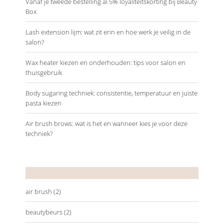
Vanaf je tweede bestelling al 5% loyaliteitskorting bij Beauty
Box
Lash extension lijm: wat zit erin en hoe werk je veilig in de
salon?
Wax heater kiezen en onderhouden: tips voor salon en
thuisgebruik
Body sugaring techniek: consistentie, temperatuur en juiste
pasta kiezen
Air brush brows: wat is het en wanneer kies je voor deze
techniek?
Tags
air brush
(2)
beautybeurs
(2)