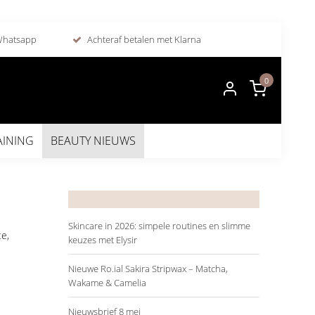
 Whatsapp
Achteraf betalen met Klarna
0
AINING
BEAUTY NIEUWS
Recente artikelen
Skincare in 2026: simpele routines en slimme
te
,
keuzes met Elysir
Nieuwe Ro.ial Sakira Stripwax – Matcha,
Wakame & Camelia
Nieuwsbrief 8 mei