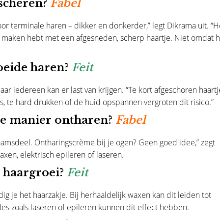
 scheren?
Fabel
r terminale haren – dikker en donkerder,” legt Dikrama uit. “H
e maken hebt met een afgesneden, scherp haartje. Niet omdat h
oeide haren?
Feit
aar iedereen kan er last van krijgen. “Te kort afgeschoren haartj
 te hard drukken of de huid opspannen vergroten dit risico.”
fde manier ontharen?
Fabel
haamsdeel. Ontharingscrème bij je ogen? Geen goed idee,” zegt
xen, elektrisch epileren of laseren.
 haargroei?
Feit
g je het haarzakje. Bij herhaaldelijk waxen kan dit leiden tot
s zoals laseren of epileren kunnen dit effect hebben.