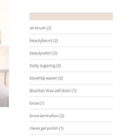
Tags
air brush
(2)
beautybeurs
(2)
beautysalon
(2)
body sugaring
(2)
bovenlip waxen
(2)
Brazilian Wax zelf doen
(1)
brow
(1)
brow lamination
(2)
clares gel polish
(1)