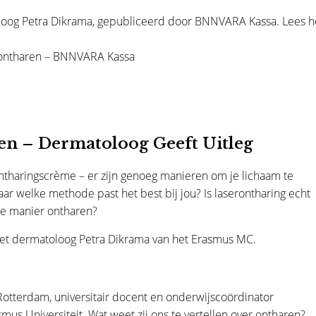
loog Petra Dikrama, gepubliceerd door BNNVARA Kassa. Lees h
r ontharen – BNNVARA Kassa
en – Dermatoloog Geeft Uitleg
ontharingscrème – er zijn genoeg manieren om je lichaam te
ar welke methode past het best bij jou? Is laserontharing echt
fde manier ontharen?
met dermatoloog Petra Dikrama van het Erasmus MC.
otterdam, universitair docent en onderwijscoördinator
s Universiteit. Wat weet zij ons te vertellen over ontharen?