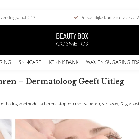
rzending vanaf € 49,-
Persoonlijke klantenservice via
RING
SKINCARE
KENNISBANK
WAX EN SUGARING TR
aren – Dermatoloog Geeft Uitleg
ontharingsmethode
,
scheren
,
stoppen met scheren
,
stripwax
,
Sugarpas