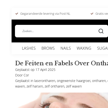
Gegarandeerde levering via Post NL
Gratis ve
LASHES
BROWS
NAILS
WAXING
SUGA
De Feiten en Fabels Over Onth
Geplaatst op
17 April 2025
Door
Cor
Geplaatst in
laserontharen
,
ongewenste haargroei
,
ontharen
,
waxen
,
zelf harsen
,
zelf ontharen
,
zelf waxen