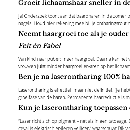
Groeit lichaamshaar sneller in 
Ja! Onderzoek toont aan dat baardharen in de zomer to
nagels. Houd hier rekening mee bij je ontharingsrou
Neemt haargroei toe als je ouder
Feit én Fabel
Van kind naar puber: meer haargroei. Daarna kan het v
vrouwen juist minder haargroei ervaren op het lichaam.
Ben je na laserontharing 100% h
Laserontharing is effectief, maar niet definitief. “Je h
groeifase van de haren. Permanente haarreductie is mo
Kun je laserontharing toepassen
“Laser richt zich op pigment – net als in een tatoeage
geval is elektrisch epileren veiliger,” waarschuwt Dikr