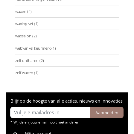
waxen
(4)
waxing set
(1)
waxsalon
(2)
webwinkel keurmerk
(1)
zelf ontharen
(2)
zelf waxen
(1)
Blijf op de hoogte van alle acties, nieuws en innovaties
Aanmelden
* Wij delen jouw email nooit met anderen
Mijn account