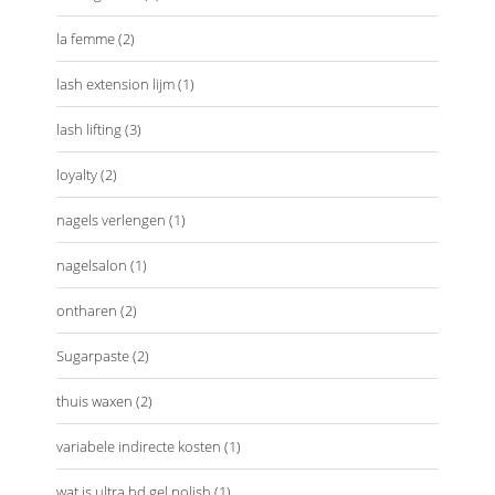
la femme
(2)
lash extension lijm
(1)
lash lifting
(3)
loyalty
(2)
nagels verlengen
(1)
nagelsalon
(1)
ontharen
(2)
Sugarpaste
(2)
thuis waxen
(2)
variabele indirecte kosten
(1)
wat is ultra hd gel polish
(1)