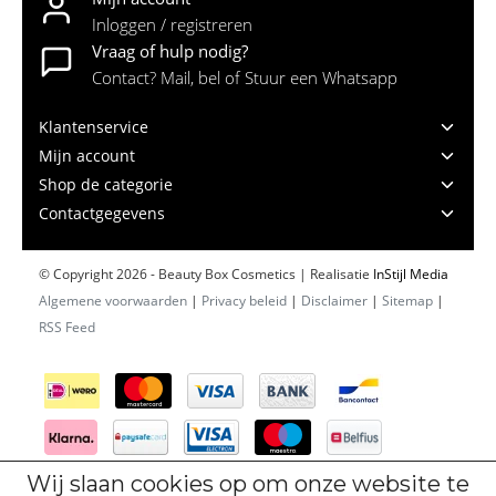
Inloggen / registreren
Vraag of hulp nodig?
Contact? Mail, bel of Stuur een Whatsapp
Klantenservice
Mijn account
Shop de categorie
Contactgegevens
© Copyright 2026 - Beauty Box Cosmetics | Realisatie
InStijl Media
Algemene voorwaarden
|
Privacy beleid
|
Disclaimer
|
Sitemap
|
RSS Feed
Wij slaan cookies op om onze website te