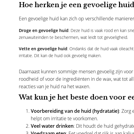
Hoe herken je een gevoelige huid
Een gevoelige huid kan zich op verschillende manieren
Droge en gevoelige huid
: Deze huid is vaak rood en kan sn
zenuwuiteinden te beschermen, wat leidt tot gevoeligheid.
Vette en gevoelige huid
: Ondanks dat de huid vaak olieachti
irritatie. Dit kan de huid ook gevoelig maken.
Daarnaast kunnen sommige mensen gevoelig zijn voor d
roodheid of voor de ingrediënten in de wax, wat tot al
reacties van je huid na het waxen.
Wat kun je het beste doen voor e
Voorbereiding van de huid (hydratatie)
: Zorg 
helpt om irritatie te voorkomen.
Veel water drinken
: Dit houdt de huid gehydra
Voedzaam eten
: Eet voedsel dat rijk is aan ka