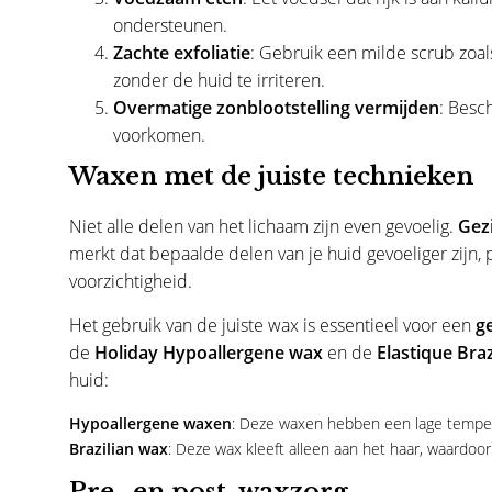
ondersteunen.
Zachte exfoliatie
: Gebruik een milde scrub zoa
zonder de huid te irriteren.
Overmatige zonblootstelling vermijden
: Besc
voorkomen.
Waxen met de juiste technieken
Niet alle delen van het lichaam zijn even gevoelig.
Gez
merkt dat bepaalde delen van je huid gevoeliger zijn
voorzichtigheid.
Het gebruik van de juiste wax is essentieel voor een
g
de
Holiday Hypoallergene wax
en de
Elastique Bra
huid:
Hypoallergene waxen
: Deze waxen hebben een lage tempera
Brazilian wax
: Deze wax kleeft alleen aan het haar, waardoor
Pre- en post-waxzorg