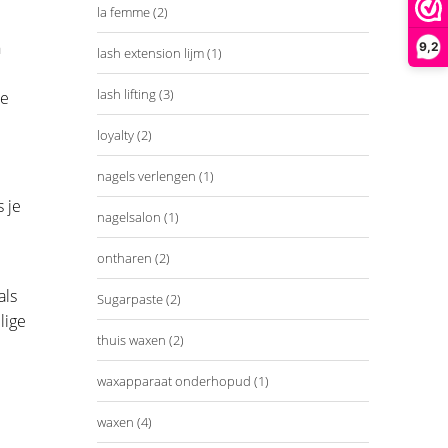
la femme
(2)
n
9,2
lash extension lijm
(1)
lash lifting
(3)
te
loyalty
(2)
nagels verlengen
(1)
 je
nagelsalon
(1)
ontharen
(2)
als
Sugarpaste
(2)
lige
thuis waxen
(2)
waxapparaat onderhopud
(1)
waxen
(4)