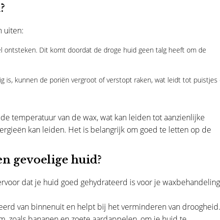
?
 uiten:
el ontsteken. Dit komt doordat de droge huid geen talg heeft om de
g is, kunnen de poriën vergroot of verstopt raken, wat leidt tot puistjes
e temperatuur van de wax, wat kan leiden tot aanzienlijke
lergieën kan leiden. Het is belangrijk om goed te letten op de
en gevoelige huid?
ervoor dat je huid goed gehydrateerd is voor je waxbehandeling.
teerd van binnenuit en helpt bij het verminderen van droogheid
lium, zoals bananen en zoete aardappelen, om je huid te