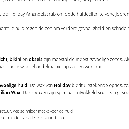
ls de
Holiday Amandelscrub
om dode huidcellen te verwijdere
herm je huid tegen de zon om verdere gevoeligheid en schade 
icht
,
bikini
en
oksels
zijn meestal de meest gevoelige zones. Als
, pas dan je waxbehandeling hierop aan en werk met
evoelige huid
. De wax van
Holiday
biedt uitstekende opties, zo
zilian Wax
. Deze waxen zijn speciaal ontwikkeld voor een gevoe
tuur, wat ze milder maakt voor de huid.
 het minder schadelijk is voor de huid.