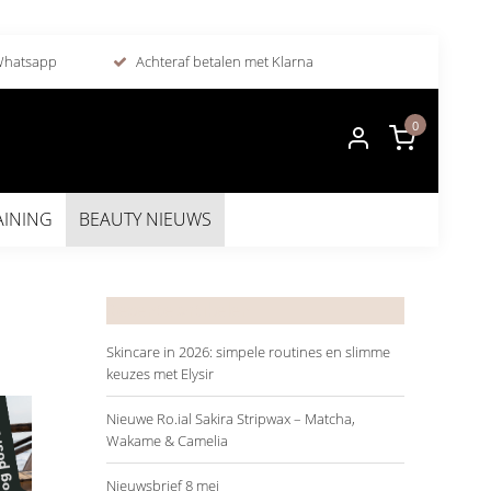
 Whatsapp
Achteraf betalen met Klarna
0
AINING
BEAUTY NIEUWS
Recente artikelen
Skincare in 2026: simpele routines en slimme
keuzes met Elysir
Nieuwe Ro.ial Sakira Stripwax – Matcha,
Wakame & Camelia
Nieuwsbrief 8 mei