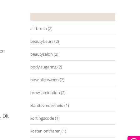
Tags
air brush
(2)
beautybeurs
(2)
 en
beautysalon
(2)
body sugaring
(2)
bovenlip waxen
(2)
brow lamination
(2)
klanttevredenheid
(1)
 Dit
kortingscode
(1)
kosten ontharen
(1)
.