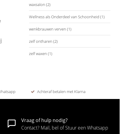
waxsalon
(2)
Wellness als Onderdeel van Schoonheid
(1)
e
wenkbrauwen verven
(1)
j
zelf ontharen
(2)
zelf waxen
(1)
 Whatsapp
Achteraf betalen met Klarna
Vraag of hulp nodig?
Contact? Mail, bel of Stuur een Whatsapp