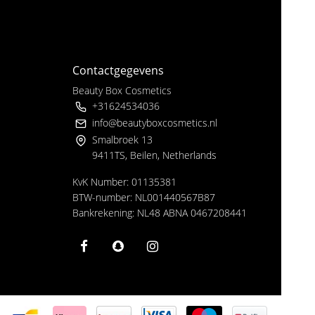
Contactgegevens
Beauty Box Cosmetics
+31624534036
info@beautyboxcosmetics.nl
Smalbroek 13
9411TS, Beilen, Netherlands
KvK Number: 01135381
BTW-number: NL001440567B87
Bankrekening: NL48 ABNA 0467208441