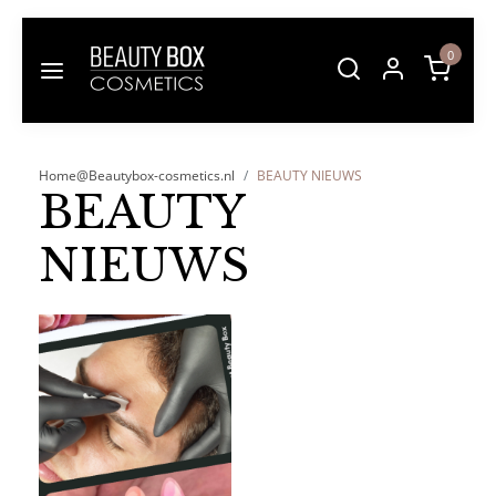
0
Home@Beautybox-cosmetics.nl
BEAUTY NIEUWS
BEAUTY
NIEUWS