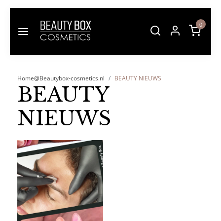
0
Home@Beautybox-cosmetics.nl
BEAUTY NIEUWS
BEAUTY
NIEUWS