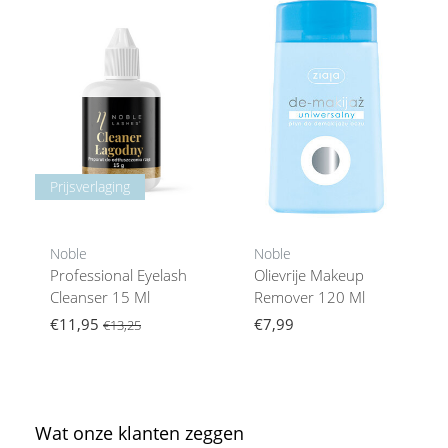
Prijsverlaging
Noble
Noble
Professional Eyelash
Olievrije Makeup
Cleanser 15 Ml
Remover 120 Ml
€11,95
€7,99
€13,25
Wat onze klanten zeggen