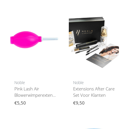
Noble
Noble
Pink Lash Air
Extensions After Care
Blowerwimperextensions
Set Voor Klanten
Hulpmiddel
€5,50
€9,50