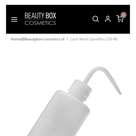
0
Home@Beautybox-cosmetics.nl
Lash Wash Spoelfles 250 Ml
Vorige
Volgende