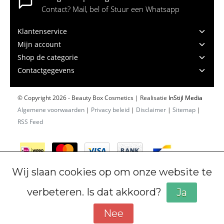
Contact? Mail, bel of Stuur een Whatsapp
Klantenservice
Mijn account
Shop de categorie
Contactgegevens
© Copyright 2026 - Beauty Box Cosmetics | Realisatie
InStijl Media
Algemene voorwaarden
|
Privacy beleid
|
Disclaimer
|
Sitemap
|
RSS Feed
Wij slaan cookies op om onze website te
verbeteren. Is dat akkoord?
Ja
Nee