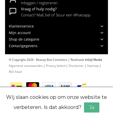
Inloggen / registreren
Vraag of hulp nodig?
Contact? Mail, bel of Stuur een Whatsapp
Klantenservice
Mijn account
Shop de categorie
Contactgegevens
© Copyright 2026 - Beauty Box Cosmetics | Realisatie
InStijl Media
Algemene voorwaarden
|
Privacy beleid
|
Disclaimer
|
Sitemap
|
RSS Feed
Wij slaan cookies op om onze website te
verbeteren. Is dat akkoord?
Ja