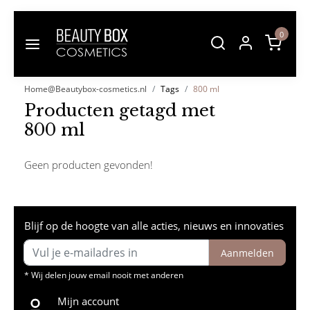
0
Home@Beautybox-cosmetics.nl
Tags
800 ml
Producten getagd met
800 ml
Geen producten gevonden!
Blijf op de hoogte van alle acties, nieuws en innovaties
Aanmelden
* Wij delen jouw email nooit met anderen
Mijn account