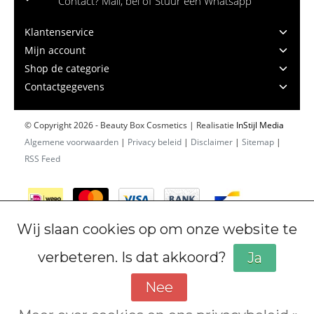
Contact? Mail, bel of Stuur een Whatsapp
Klantenservice
Mijn account
Shop de categorie
Contactgegevens
© Copyright 2026 - Beauty Box Cosmetics | Realisatie
InStijl Media
Algemene voorwaarden
|
Privacy beleid
|
Disclaimer
|
Sitemap
|
RSS Feed
Wij slaan cookies op om onze website te
verbeteren. Is dat akkoord?
Ja
Nee