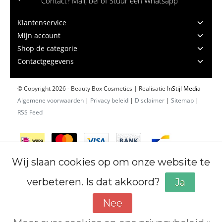
Contact? Mail, bel of Stuur een Whatsapp
Klantenservice
Mijn account
Shop de categorie
Contactgegevens
© Copyright 2026 - Beauty Box Cosmetics | Realisatie
InStijl Media
Algemene voorwaarden
|
Privacy beleid
|
Disclaimer
|
Sitemap
|
RSS Feed
Wij slaan cookies op om onze website te
verbeteren. Is dat akkoord?
Ja
Nee