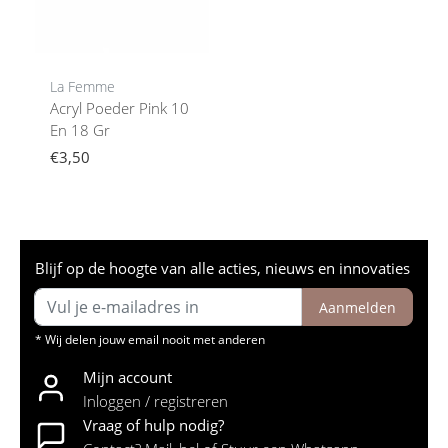
La Femme
Acryl Poeder Pink 10
En 18 Gr
€3,50
Blijf op de hoogte van alle acties, nieuws en innovaties
Aanmelden
* Wij delen jouw email nooit met anderen
Mijn account
Inloggen / registreren
Vraag of hulp nodig?