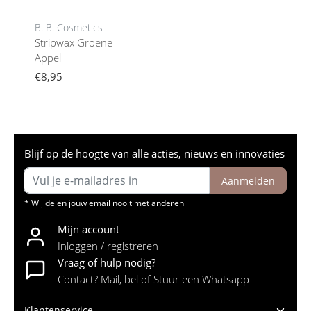
B. B. Cosmetics
Stripwax Groene
Appel
€8,95
Blijf op de hoogte van alle acties, nieuws en innovaties
Aanmelden
* Wij delen jouw email nooit met anderen
Mijn account
Inloggen / registreren
Vraag of hulp nodig?
Contact? Mail, bel of Stuur een Whatsapp
Klantenservice