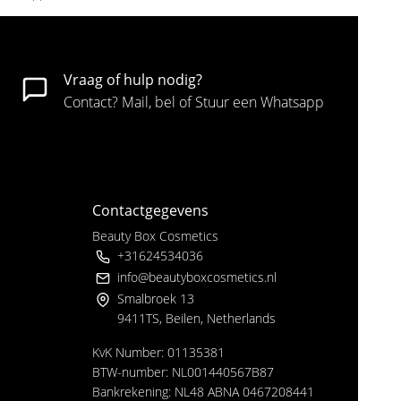
Vraag of hulp nodig?
Contact? Mail, bel of Stuur een Whatsapp
Contactgegevens
Beauty Box Cosmetics
+31624534036
info@beautyboxcosmetics.nl
Smalbroek 13
9411TS, Beilen, Netherlands
KvK Number: 01135381
BTW-number: NL001440567B87
Bankrekening: NL48 ABNA 0467208441