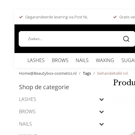
Gegarandeerde levering via Post NL
Gratis ve
LASHES
BROWS
NAILS
WAXING
SUGA
Home@Beautybox-cosmetics.nl
Tags
behandeltafel rol
Produ
Shop de categorie
LASHES
BROWS
NAILS