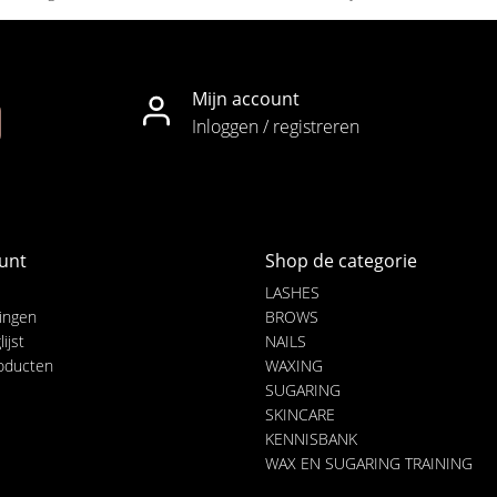
Mijn account
Inloggen / registreren
unt
Shop de categorie
LASHES
lingen
BROWS
ijst
NAILS
roducten
WAXING
SUGARING
SKINCARE
KENNISBANK
WAX EN SUGARING TRAINING