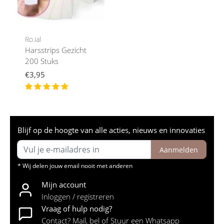
Ro.ial
Harsstrips Gezicht
200 Stuks
€3,95
Blijf op de hoogte van alle acties, nieuws en innovaties
Aanmelden
* Wij delen jouw email nooit met anderen
Mijn account
Inloggen / registreren
Vraag of hulp nodig?
Contact? Mail, bel of Stuur een Whatsapp