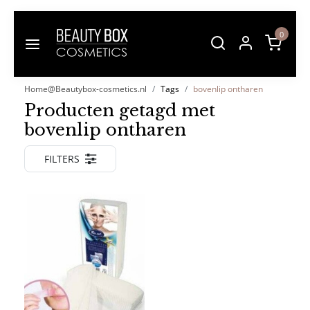
0
Home@Beautybox-cosmetics.nl
Tags
bovenlip ontharen
Producten getagd met
bovenlip ontharen
FILTERS