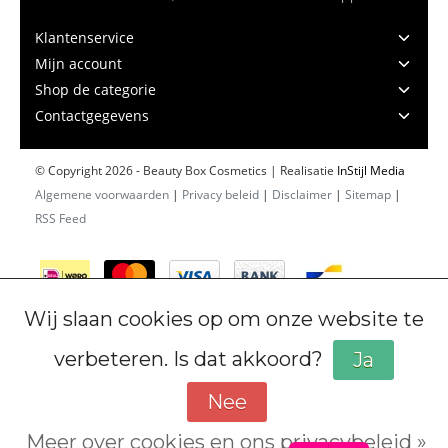
Klantenservice
Mijn account
Shop de categorie
Contactgegevens
© Copyright 2026 - Beauty Box Cosmetics | Realisatie
InStijl Media
Algemene voorwaarden
|
Privacy beleid
|
Disclaimer
|
Sitemap
|
RSS Feed
Wij slaan cookies op om onze website te
verbeteren. Is dat akkoord?
Ja
Nee
Meer over cookies en ons privacybeleid »