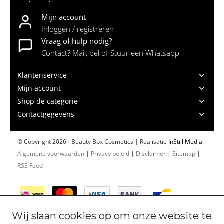
Mijn account
Inloggen / registreren
Vraag of hulp nodig?
Contact? Mail, bel of Stuur een Whatsapp
Klantenservice
Mijn account
Shop de categorie
Contactgegevens
© Copyright 2026 - Beauty Box Cosmetics | Realisatie
InStijl Media
Algemene voorwaarden
|
Privacy beleid
|
Disclaimer
|
Sitemap
|
RSS Feed
Wij slaan cookies op om onze website te