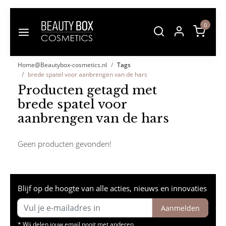
0
Home@Beautybox-cosmetics.nl
Tags
brede spatel voor aanbrengen van de hars
Producten getagd met
brede spatel voor
aanbrengen van de hars
Geen producten gevonden!
Blijf op de hoogte van alle acties, nieuws en innovaties
Aanmelden
* Wij delen jouw email nooit met anderen